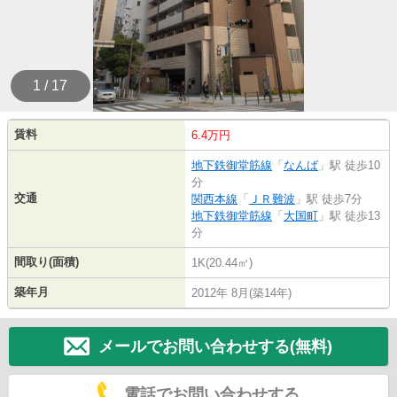
1 / 17
賃料
6.4万円
地下鉄御堂筋線
「
なんば
」駅 徒歩10
分
交通
関西本線
「
ＪＲ難波
」駅 徒歩7分
地下鉄御堂筋線
「
大国町
」駅 徒歩13
分
間取り(面積)
1K(20.44㎡)
築年月
2012年 8月(築14年)
メールでお問い合わせする(無料)
電話でお問い合わせする