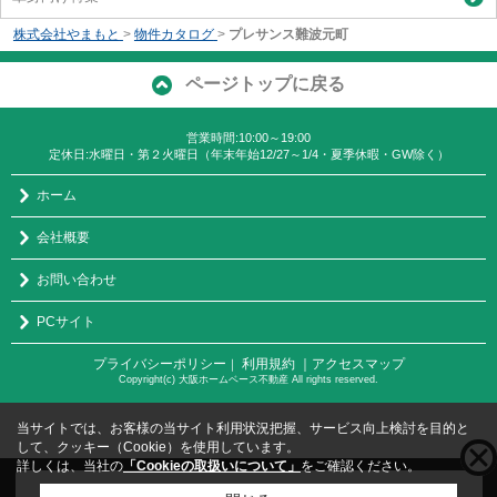
株式会社やまもと
>
物件カタログ
>
プレサンス難波元町
ページトップに戻る
営業時間:10:00～19:00
定休日:水曜日・第２火曜日（年末年始12/27～1/4・夏季休暇・GW除く）
ホーム
会社概要
お問い合わせ
PCサイト
プライバシーポリシー
利用規約
｜アクセスマップ
｜
Copyright(c) 大阪ホームベース不動産 All rights reserved.
当サイトでは、お客様の当サイト利用状況把握、サービス向上検討を目的と
して、クッキー（Cookie）を使用しています。
詳しくは、当社の
「Cookieの取扱いについて」
をご確認ください。
こちらの物件をご覧の方に
お勧めな物件
はこちら