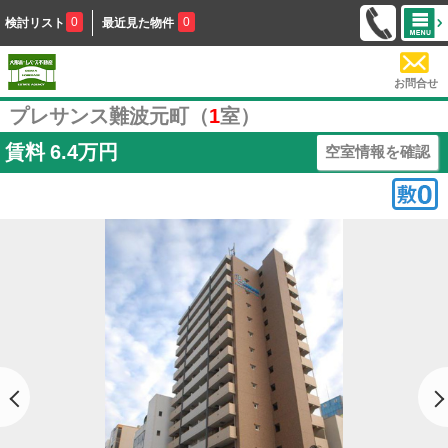
0
0
検討リスト
最近見た物件
お問合せ
プレサンス難波元町（
1
室）
賃料
6.4万円
空室情報を確認