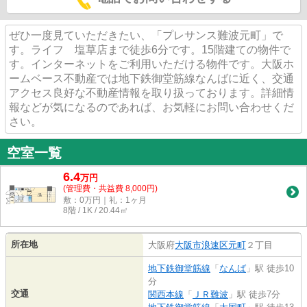
ぜひ一度見ていただきたい、「プレサンス難波元町」で
す。ライフ 塩草店まで徒歩6分です。15階建ての物件で
す。インターネットをご利用いただける物件です。大阪ホ
ームベース不動産では地下鉄御堂筋線なんばに近く、交通
アクセス良好な不動産情報を取り扱っております。詳細情
報などが気になるのであれば、お気軽にお問い合わせくだ
さい。
空室一覧
6.4
万
円
(管理費・共益費 8,000円)
敷：0万円｜礼：1ヶ月
8階 / 1K / 20.44㎡
所在地
大阪府
大阪市浪速区
元町
２丁目
地下鉄御堂筋線
「
なんば
」駅 徒歩10
分
交通
関西本線
「
ＪＲ難波
」駅 徒歩7分