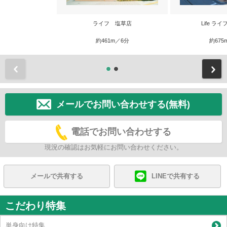
ライフ 塩草店
Life ラ
約461m／6分
約675
前
メールでお問い合わせする(無料)
電話でお問い合わせする
現況の確認はお気軽にお問い合わせください。
メールで共有する
LINEで共有する
こだわり特集
単身向け特集