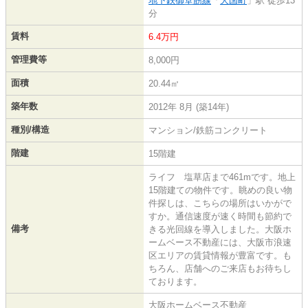
地下鉄御堂筋線
「
大国町
」駅 徒歩13
分
賃料
6.4万円
管理費等
8,000円
面積
20.44㎡
築年数
2012年 8月 (築14年)
種別/構造
マンション/鉄筋コンクリート
階建
15階建
ライフ 塩草店まで461mです。地上
15階建ての物件です。眺めの良い物
件探しは、こちらの場所はいかがで
すか。通信速度が速く時間も節約で
備考
きる光回線を導入しました。大阪ホ
ームベース不動産には、大阪市浪速
区エリアの賃貸情報が豊富です。も
ちろん、店舗へのご来店もお待ちし
ております。
大阪ホームベース不動産