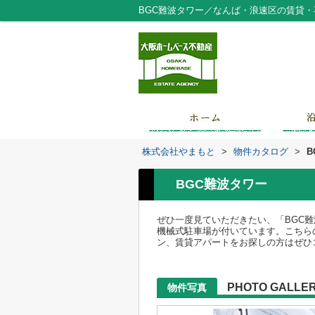
BGC難波タワー／なんば・浪速区の賃貸
株式会社やまもと
>
物件カタログ
>
B
BGC難波タワー
ぜひ一度見ていただきたい、「BGC
機械式駐車場が付いています。こちら
ン、賃貸アパートをお探しの方はぜひ
PHOTO GALLE
物件写真