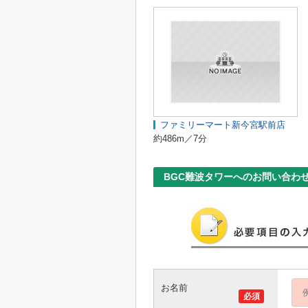
ファミリーマート新今宮駅前店
約486m／7分
BGC難波タワーへのお問い合わ
お名前
必須