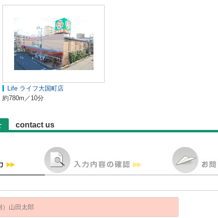
Life ライフ大国町店
約780m／10分
contact us
せ