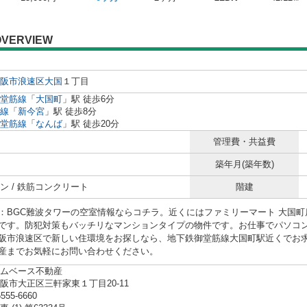
OVERVIEW
阪市浪速区
大国
１丁目
堂筋線
「
大国町
」駅 徒歩6分
線
「
新今宮
」駅 徒歩8分
堂筋線
「
なんば
」駅 徒歩20分
管理費・共益費
築年月(築年数)
ン / 鉄筋コンクリート
階建
：BGC難波タワーの空室情報ならコチラ。近くにはファミリーマート 大国町店
です。防犯対策もバッチリなマンションタイプの物件です。お仕事でパソコ
阪市浪速区で新しい住環境をお探しなら、地下鉄御堂筋線大国町駅近くでお
産までお気軽にお問い合わせください。
ムベース不動産
阪市大正区三軒家東１丁目20-11
6555-6660