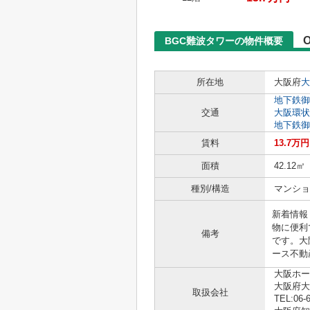
BGC難波タワーの物件概要
所在地
大阪府
大
地下鉄御
交通
大阪環状
地下鉄御
賃料
13.7万円
面積
42.12㎡
種別/構造
マンショ
新着情報
物に便利
備考
です。大
ース不動
大阪ホー
大阪府大
取扱会社
TEL:06-