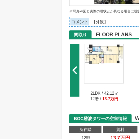
※写真や図と実際の現状とが異なる場合は現
コメント
【外観】
FLOOR PLANS
間取り
-
2LDK / 42.12㎡
12階 /
13.7万円
V
BGC難波タワーの空室情報
所在階
賃料
13.7万円
12階