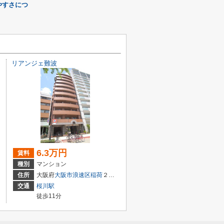
やすさにつ
リアンジェ難波
6.3万円
賃料
種別
マンション
３丁目
住所
大阪府
大阪市浪速区
稲荷
２丁目
交通
桜川駅
徒歩11分