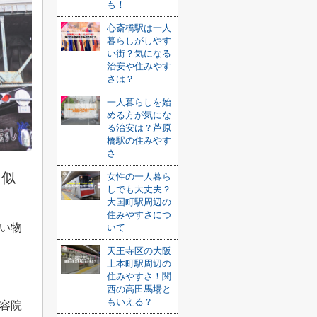
も！
心斎橋駅は一人
暮らしがしやす
い街？気になる
治安や住みやす
さは？
一人暮らしを始
める方が気にな
る治安は？芦原
橋駅の住みやす
さ
と似
女性の一人暮ら
しでも大丈夫？
大国町駅周辺の
住みやすさにつ
い物
いて
天王寺区の大阪
上本町駅周辺の
住みやすさ！関
西の高田馬場と
もいえる？
容院