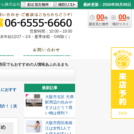
なら株式会社やまもと
最終更新：2026年08月08日
00
00
件
件
最近見た物件
検討リスト
営業時間：10:00～19:00
年始12/27～1/4・夏季休暇・GW除く）
寺区でもおすすめの人情味あふれるまち
最新記事
しにおすす
大阪市北区 天満
駅周辺の住みや
紹介！｜次
すさはどう？買
い物は便利？
大阪市西区南堀
すめ
江は女性1人で
も住みやすい！