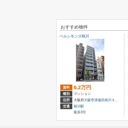
おすすめ物件
ベルシモンズ桜川
6.2万円
賃料
種別
マンション
住所
大阪府
大阪市浪速区
桜川
３丁目
交通
桜川駅
徒歩3分