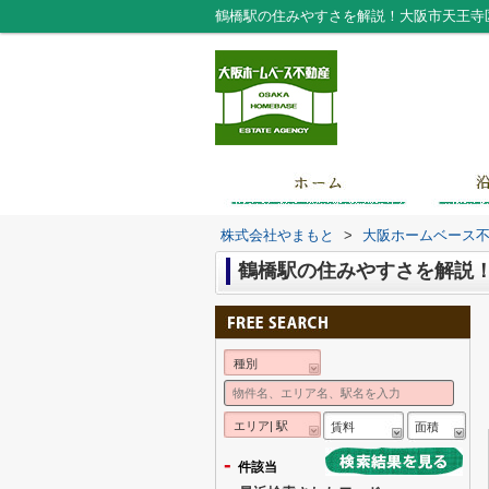
鶴橋駅の住みやすさを解説！大阪市天王寺
株式会社やまもと
>
大阪ホームベース
鶴橋駅の住みやすさを解説
種別
エリア| 駅
賃料
面積
-
件該当