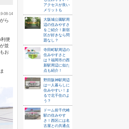
アクセスが良い
メリットも
19-08-14
大阪城公園駅周
がら
辺の住みやすさ
をご紹介！新宿
区が好きなら問
の利便
題なし？
が並
寺田町駅周辺の
もお
住みやすさと
は？福岡市の西
新駅周辺に似た
点も紹介！
ま
野田阪神駅周辺
は一人暮らしに
住みやすい！ま
るで北千住のよ
う？
ドーム前千代崎
駅の住みやす
さ！西区には名
古屋との共通点