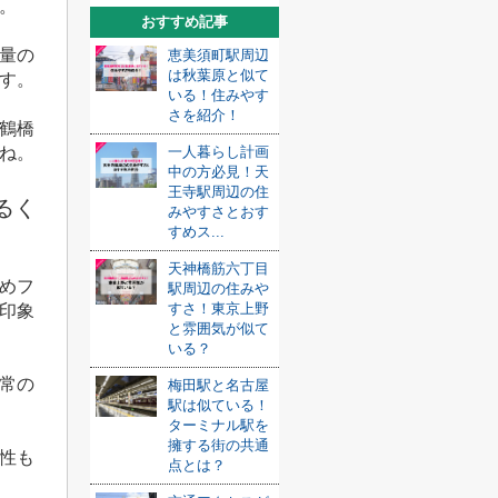
。
おすすめ記事
量の
恵美須町駅周辺
は秋葉原と似て
す。
いる！住みやす
さを紹介！
鶴橋
ね。
一人暮らし計画
中の方必見！天
王寺駅周辺の住
るく
みやすさとおす
すめス...
天神橋筋六丁目
めフ
駅周辺の住みや
すさ！東京上野
印象
と雰囲気が似て
いる？
常の
梅田駅と名古屋
駅は似ている！
ターミナル駅を
擁する街の共通
性も
点とは？