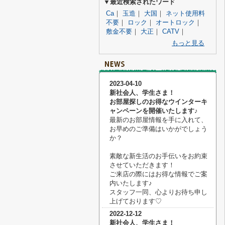
▼最近検索されたワード
Ca
｜
玉造
｜
大国
｜
ネット使用料
不要
｜
ロック
｜
オートロック
｜
敷金不要
｜
大正
｜
CATV
｜
もっと見る
2023-04-10
新社会人、学生さま！
お部屋探しのお得なウインターキ
ャンペーンを開催いたします♪
最新のお部屋情報を手に入れて、
お早めのご準備はいかがでしょう
か？
素敵な新生活のお手伝いをお約束
させていただきます！
ご来店の際にはお得な情報でご案
内いたします♪
スタッフ一同、心よりお待ち申し
上げております♡
2022-12-12
新社会人、学生さま！