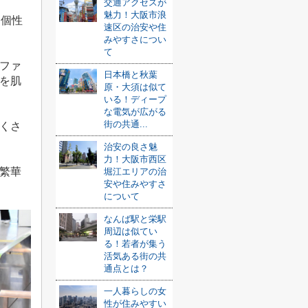
交通アクセスが
魅力！大阪市浪
る個性
速区の治安や住
みやすさについ
て
ファ
日本橋と秋葉
を肌
原・大須は似て
いる！ディープ
な電気が広がる
街の共通...
くさ
治安の良さ魅
力！大阪市西区
繁華
堀江エリアの治
安や住みやすさ
について
なんば駅と栄駅
周辺は似てい
る！若者が集う
活気ある街の共
通点とは？
一人暮らしの女
性が住みやすい