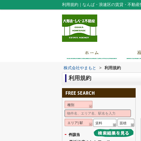
利用規約｜なんば・浪速区の賃貸・不動産
株式会社やまもと
>
利用規約
利用規約
種別
エリア| 駅
賃料
面積
-
件該当