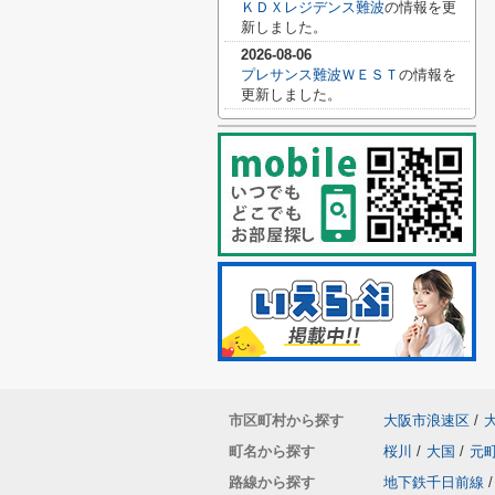
ＫＤＸレジデンス難波
の情報を更
新しました。
2026-08-06
プレサンス難波ＷＥＳＴ
の情報を
更新しました。
市区町村から探す
大阪市浪速区
/
町名から探す
桜川
/
大国
/
元
路線から探す
地下鉄千日前線
/