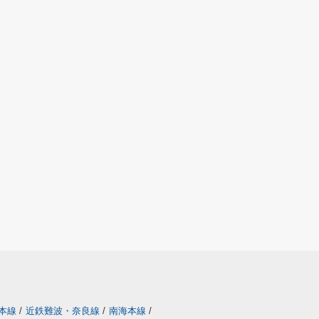
本線
/
近鉄難波・奈良線
/
南海本線
/