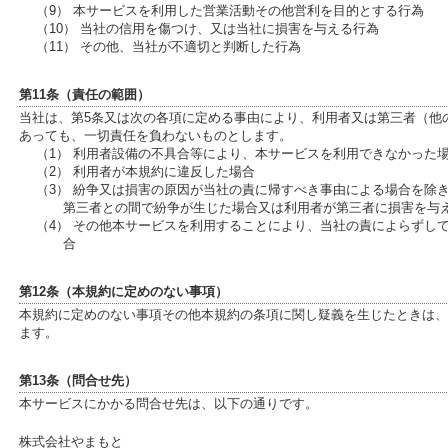
（9） 本サービスを利用した営業活動その他営利を目的とする行為
（10） 当社の信用を傷つけ、又は当社に損害を与える行為
（11） その他、当社が不適切と判断した行為
第11条（責任の範囲）
当社は、第5条又は次の各項に定める事由により、利用者又は第三者（他
あっても、一切責任を負わないものとします。
（1） 利用者設備の不具合等により、本サービスを利用できなかった
（2） 利用者が本規約に違反した場合
（3） 紛争又は損害の原因が当社の責に帰すべき事由による場合を除
第三者との間で紛争が生じた場合又は利用者が第三者に損害を与
（4） その他本サービスを利用することにより、当社の責によらずし
合
第12条（本規約に定めのない事項）
本規約に定めのない事項その他本規約の条項に関し疑義を生じたときは、
ます。
第13条（問合せ先）
本サービスにかかる問合せ先は、以下の通りです。
株式会社やまもと