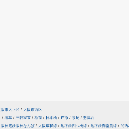
大阪市大正区
/
大阪市西区
町
/
塩草
/
三軒家東
/
稲荷
/
日本橋
/
芦原
/
泉尾
/
敷津西
阪神電鉄阪神なんば
/
大阪環状線
/
地下鉄四つ橋線
/
地下鉄御堂筋線
/
関西