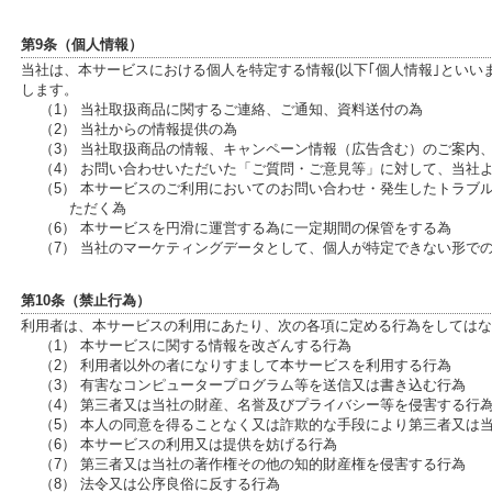
第9条（個人情報）
当社は、本サービスにおける個人を特定する情報(以下｢個人情報｣といい
します。
（1） 当社取扱商品に関するご連絡、ご通知、資料送付の為
（2） 当社からの情報提供の為
（3） 当社取扱商品の情報、キャンペーン情報（広告含む）のご案内
（4） お問い合わせいただいた「ご質問・ご意見等」に対して、当社
（5） 本サービスのご利用においてのお問い合わせ・発生したトラブ
ただく為
（6） 本サービスを円滑に運営する為に一定期間の保管をする為
（7） 当社のマーケティングデータとして、個人が特定できない形で
第10条（禁止行為）
利用者は、本サービスの利用にあたり、次の各項に定める行為をしてはな
（1） 本サービスに関する情報を改ざんする行為
（2） 利用者以外の者になりすまして本サービスを利用する行為
（3） 有害なコンピュータープログラム等を送信又は書き込む行為
（4） 第三者又は当社の財産、名誉及びプライバシー等を侵害する行
（5） 本人の同意を得ることなく又は詐欺的な手段により第三者又は
（6） 本サービスの利用又は提供を妨げる行為
（7） 第三者又は当社の著作権その他の知的財産権を侵害する行為
（8） 法令又は公序良俗に反する行為