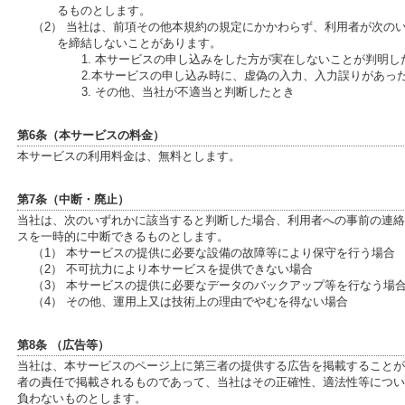
るものとします。
（2） 当社は、前項その他本規約の規定にかかわらず、利用者が次の
を締結しないことがあります。
1. 本サービスの申し込みをした方が実在しないことが判明し
2.本サービスの申し込み時に、虚偽の入力、入力誤りがあっ
3. その他、当社が不適当と判断したとき
第6条（本サービスの料金）
本サービスの利用料金は、無料とします。
第7条（中断・廃止）
当社は、次のいずれかに該当すると判断した場合、利用者への事前の連絡
スを一時的に中断できるものとします。
（1） 本サービスの提供に必要な設備の故障等により保守を行う場合
（2） 不可抗力により本サービスを提供できない場合
（3） 本サービスの提供に必要なデータのバックアップ等を行なう場
（4） その他、運用上又は技術上の理由でやむを得ない場合
第8条 （広告等）
当社は、本サービスのページ上に第三者の提供する広告を掲載することが
者の責任で掲載されるものであって、当社はその正確性、適法性等につい
負わないものとします。