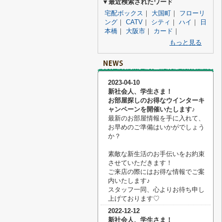
▼最近検索されたワード
宅配ボックス
｜
大国町
｜
フローリ
ング
｜
CATV
｜
シティ
｜
ハイ
｜
日
本橋
｜
大阪市
｜
カード
｜
もっと見る
2023-04-10
新社会人、学生さま！
お部屋探しのお得なウインターキ
ャンペーンを開催いたします♪
最新のお部屋情報を手に入れて、
お早めのご準備はいかがでしょう
か？
素敵な新生活のお手伝いをお約束
させていただきます！
ご来店の際にはお得な情報でご案
内いたします♪
スタッフ一同、心よりお待ち申し
上げております♡
2022-12-12
新社会人、学生さま！