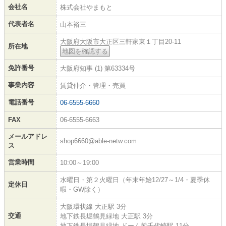
会社名
株式会社やまもと
代表者名
山本裕三
大阪府大阪市大正区三軒家東１丁目20-11
所在地
地図を確認する
免許番号
大阪府知事 (1) 第63334号
事業内容
賃貸仲介・管理・売買
電話番号
06-6555-6660
FAX
06-6555-6663
メールアドレ
shop6660@able-netw.com
ス
営業時間
10:00～19:00
水曜日・第２火曜日（年末年始12/27～1/4・夏季休
定休日
暇・GW除く）
大阪環状線 大正駅 3分
交通
地下鉄長堀鶴見緑地 大正駅 3分
地下鉄長堀鶴見緑地 ドーム前千代崎駅 11分