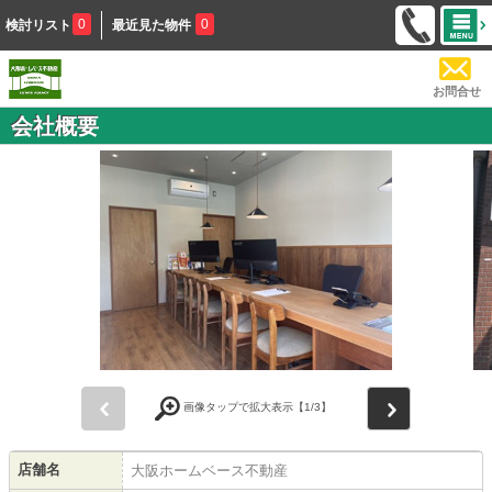
0
0
検討リスト
最近見た物件
お問合せ
会社概要
前
次
画像タップで拡大表示【
1
/3】
店舗名
大阪ホームベース不動産