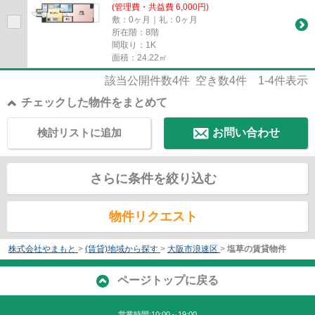
(管理費・共益費 6,000円)
敷：0ヶ月｜礼：0ヶ月
所在階：8階
間取り：1K
面積：24.22㎡
該当公開件数
4
件 空き数
4
件
1-4
件表示
チェックした物件をまとめて
検討リストに追加
お問い合わせ
さらに条件を絞り込む
物件リクエスト
株式会社やまもと
>
(賃貸)地域から探す
>
大阪市浪速区
>
塩草の賃貸物件
ページトップに戻る
営業時間:10:00～19:00