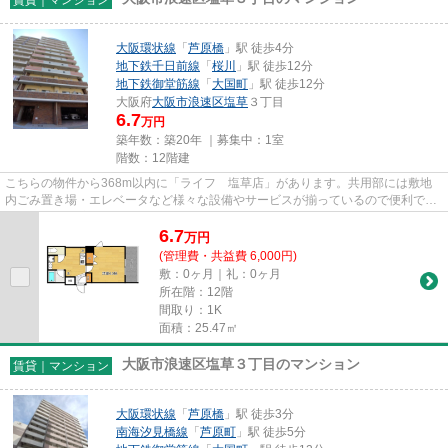
賃貸｜マンション
大阪環状線
「
芦原橋
」駅 徒歩4分
地下鉄千日前線
「
桜川
」駅 徒歩12分
地下鉄御堂筋線
「
大国町
」駅 徒歩12分
大阪府
大阪市浪速区
塩草
３丁目
6.7
万円
築年数：築20年 ｜募集中：
1室
階数：12階建
こちらの物件から368m以内に「ライフ 塩草店」があります。共用部には敷地
内ごみ置き場・エレベータなど様々な設備やサービスが揃っているので便利で
す。カード決済で手元にお金がな...
6.7
万
円
(管理費・共益費 6,000円)
敷：0ヶ月｜礼：0ヶ月
所在階：12階
間取り：1K
面積：25.47㎡
大阪市浪速区塩草３丁目のマンション
賃貸｜マンション
大阪環状線
「
芦原橋
」駅 徒歩3分
南海汐見橋線
「
芦原町
」駅 徒歩5分