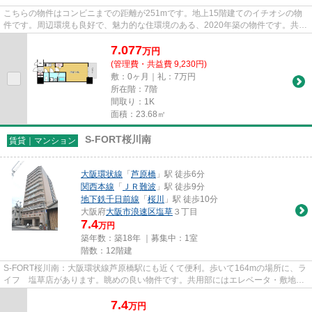
こちらの物件はコンビニまでの距離が251mです。地上15階建てのイチオシの物
件です。周辺環境も良好で、魅力的な住環境のある、2020年築の物件です。共用
部にはエレベータ・敷地内ごみ...
7.077
万
円
(管理費・共益費 9,230円)
敷：0ヶ月｜礼：7万円
所在階：7階
間取り：1K
面積：23.68㎡
S-FORT桜川南
賃貸｜マンション
大阪環状線
「
芦原橋
」駅 徒歩6分
関西本線
「
ＪＲ難波
」駅 徒歩9分
地下鉄千日前線
「
桜川
」駅 徒歩10分
大阪府
大阪市浪速区
塩草
３丁目
7.4
万円
築年数：築18年 ｜募集中：
1室
階数：12階建
S-FORT桜川南：大阪環状線芦原橋駅にも近くて便利。歩いて164mの場所に、ラ
イフ 塩草店があります。眺めの良い物件です。共用部にはエレベータ・敷地内
ごみ置き場などが備わっており...
7.4
万
円