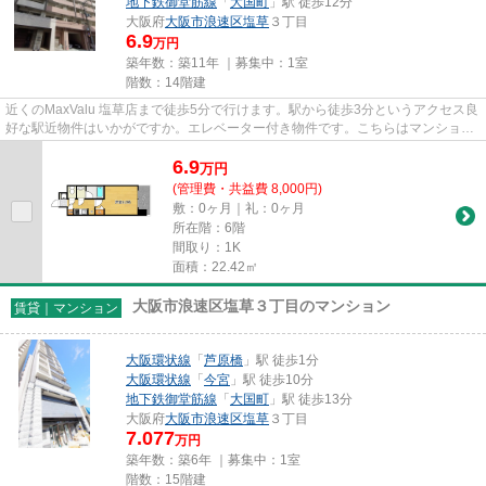
地下鉄御堂筋線
「
大国町
」駅 徒歩12分
大阪府
大阪市浪速区
塩草
３丁目
6.9
万円
築年数：築11年 ｜募集中：
1室
階数：14階建
近くのMaxValu 塩草店まで徒歩5分で行けます。駅から徒歩3分というアクセス良
好な駅近物件はいかがですか。エレベーター付き物件です。こちらはマンション
タイプになります。大阪ホー...
6.9
万
円
(管理費・共益費 8,000円)
敷：0ヶ月｜礼：0ヶ月
所在階：6階
間取り：1K
面積：22.42㎡
大阪市浪速区塩草３丁目のマンション
賃貸｜マンション
大阪環状線
「
芦原橋
」駅 徒歩1分
大阪環状線
「
今宮
」駅 徒歩10分
地下鉄御堂筋線
「
大国町
」駅 徒歩13分
大阪府
大阪市浪速区
塩草
３丁目
7.077
万円
築年数：築6年 ｜募集中：
1室
階数：15階建