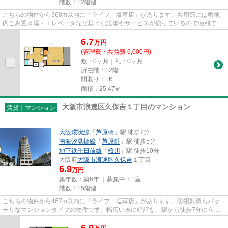
階数：12階建
こちらの物件から368m以内に「ライフ 塩草店」があります。共用部には敷地
内ごみ置き場・エレベータなど様々な設備やサービスが揃っているので便利で
す。カード決済で手元にお金がな...
6.7
万
円
(管理費・共益費 6,000円)
敷：0ヶ月｜礼：0ヶ月
所在階：12階
間取り：1K
面積：25.47㎡
大阪市浪速区久保吉１丁目のマンション
賃貸｜マンション
大阪環状線
「
芦原橋
」駅 徒歩7分
南海汐見橋線
「
芦原町
」駅 徒歩5分
地下鉄千日前線
「
桜川
」駅 徒歩10分
大阪府
大阪市浪速区
久保吉
１丁目
6.9
万円
築年数：築6年 ｜募集中：
1室
階数：15階建
こちらの物件から467m以内に「ライフ 塩草店」があります。防犯対策もバッ
チリなマンションタイプの物件です。幅広い層に好評な、駅から徒歩7分に立地
する物件です。ネットの回線をマ...