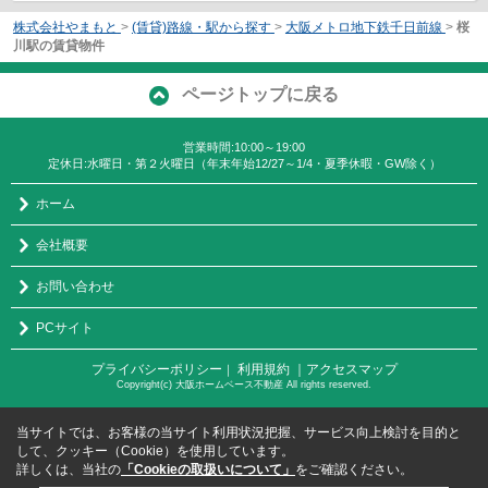
株式会社やまもと
>
(賃貸)路線・駅から探す
>
大阪メトロ地下鉄千日前線
>
桜
川駅の賃貸物件
ページトップに戻る
営業時間:10:00～19:00
定休日:水曜日・第２火曜日（年末年始12/27～1/4・夏季休暇・GW除く）
ホーム
会社概要
お問い合わせ
PCサイト
プライバシーポリシー
利用規約
｜アクセスマップ
｜
Copyright(c) 大阪ホームベース不動産 All rights reserved.
当サイトでは、お客様の当サイト利用状況把握、サービス向上検討を目的と
して、クッキー（Cookie）を使用しています。
詳しくは、当社の
「Cookieの取扱いについて」
をご確認ください。