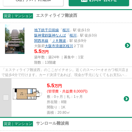
エスティライフ難波西
賃貸｜マンション
地下鉄千日前線
「
桜川
」駅 徒歩1分
阪神電鉄阪神なんば
「
桜川
」駅 徒歩3分
関西本線
「
ＪＲ難波
」駅 徒歩9分
大阪府
大阪市浪速区
桜川
２丁目
5.5
万円
築年数：築24年 ｜募集中：
1室
階数：13階建
「エスティライフ難波西」のここがイチオシ。近くのスーパーオオカワ桜川店ま
で徒歩4分で行けます。カード決済であれば、現金が手元になくてもお支払いで
きます。共用部には敷地内ごみ...
5.5
万
円
(管理費・共益費 8,000円)
敷：0ヶ月｜礼：1ヶ月
所在階：8階
間取り：1K
面積：20.80㎡
サンロール難波南
賃貸｜マンション