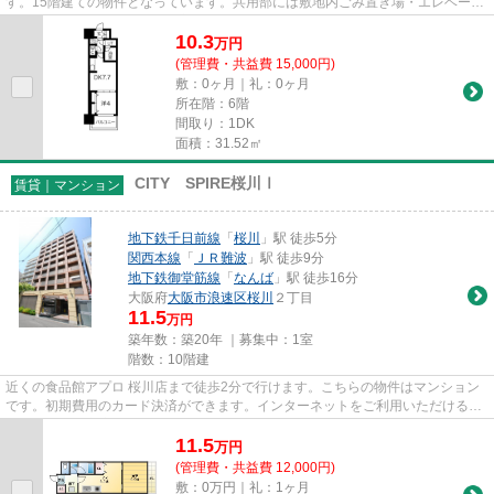
す。15階建ての物件となっています。共用部には敷地内ごみ置き場・エレベータ
などが備わっておりとても充実...
10.3
万
円
(管理費・共益費 15,000円)
敷：0ヶ月｜礼：0ヶ月
所在階：6階
間取り：1DK
面積：31.52㎡
CITY SPIRE桜川Ⅰ
賃貸｜マンション
地下鉄千日前線
「
桜川
」駅 徒歩5分
関西本線
「
ＪＲ難波
」駅 徒歩9分
地下鉄御堂筋線
「
なんば
」駅 徒歩16分
大阪府
大阪市浪速区
桜川
２丁目
11.5
万円
築年数：築20年 ｜募集中：
1室
階数：10階建
近くの食品館アプロ 桜川店まで徒歩2分で行けます。こちらの物件はマンション
です。初期費用のカード決済ができます。インターネットをご利用いただける物
件です。大阪市浪速区エリア...
11.5
万
円
(管理費・共益費 12,000円)
敷：0万円｜礼：1ヶ月