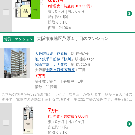
6.9
万
円
(管理費・共益費 10,000円)
敷：0ヶ月｜礼：0ヶ月
所在階：1階
間取り：1K
面積：24.08㎡
大阪市浪速区芦原１丁目のマンション
賃貸｜マンション
大阪環状線
「
芦原橋
」駅 徒歩7分
地下鉄千日前線
「
桜川
」駅 徒歩11分
関西本線
「
ＪＲ難波
」駅 徒歩15分
大阪府
大阪市浪速区
芦原
１丁目
7
万円
築年数：築7年 ｜募集中：
1室
階数：11階建
こちらの物件から322m以内に「ライフ 塩草店」があります。駅から徒歩7分の
物件で、電車での通勤にも便利な立地です。平成31年築の物件です。共用部には
エレベータ・敷地内ごみ置き場...
7
万
円
(管理費・共益費 9,000円)
敷：0ヶ月｜礼：0ヶ月
所在階：3階
間取り：1K