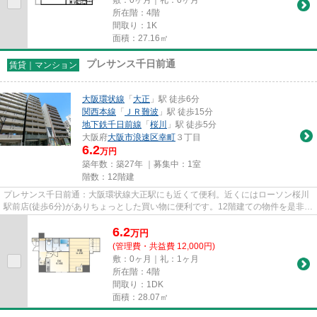
敷：0ヶ月｜礼：0ヶ月
所在階：4階
間取り：1K
面積：27.16㎡
プレサンス千日前通
賃貸｜マンション
大阪環状線
「
大正
」駅 徒歩6分
関西本線
「
ＪＲ難波
」駅 徒歩15分
地下鉄千日前線
「
桜川
」駅 徒歩5分
大阪府
大阪市浪速区
幸町
３丁目
6.2
万円
築年数：築27年 ｜募集中：
1室
階数：12階建
プレサンス千日前通：大阪環状線大正駅にも近くて便利。近くにはローソン桜川
駅前店(徒歩6分)がありちょっとした買い物に便利です。12階建ての物件を是非ご
覧ください。インターネット...
6.2
万
円
(管理費・共益費 12,000円)
敷：0ヶ月｜礼：1ヶ月
所在階：4階
間取り：1DK
面積：28.07㎡