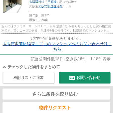
大阪環状線
「
芦原橋
」駅 徒歩10分
大阪府
大阪市浪速区
稲荷
１丁目
-
築年数：築2年
階数：11階建
近くにはファミリーマート桜川二丁目店(徒歩6分)がありちょっとした買い物に便
利です。高いニーズのある、駅徒歩7分の物件です。11階建てのマンションを是
非ご覧ください。普段からパ...
現在空室情報がありません。
大阪市浪速区稲荷１丁目のマンションへのお問い合わせはこ
ちら
該当公開件数
18
件 空き数
16
件
1-18
件表示
チェックした物件をまとめて
検討リストに追加
お問い合わせ
さらに条件を絞り込む
物件リクエスト