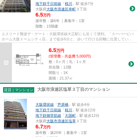
地下鉄千日前線
「
桜川
」駅 徒歩7分
大阪府
大阪市浪速区
幸町
３丁目
6.5
万円
築年数：築6年 ｜募集中：
1室
階数：15階建
エスリード難波ザ・ゲート：大阪環状線大正駅にも近くて便利。「スーパービバ
ホーム大阪ドームシティ店」まで徒歩6分と、歩いて行ける距離に位置していま
す。駅徒歩8分に駅が立地する...
6.5
万
円
(管理費・共益費 5,000円)
敷：0ヶ月｜礼：1ヶ月
所在階：12階
間取り：1K
面積：21.37㎡
大阪市浪速区塩草３丁目のマンション
賃貸｜マンション
大阪環状線
「
芦原橋
」駅 徒歩4分
地下鉄千日前線
「
桜川
」駅 徒歩12分
地下鉄御堂筋線
「
大国町
」駅 徒歩12分
大阪府
大阪市浪速区
塩草
３丁目
6.7
万円
築年数：築20年 ｜募集中：
1室