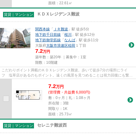
面積：22.61㎡
ＫＤＸレジデンス難波
賃貸｜マンション
関西本線
「
ＪＲ難波
」駅 徒歩5分
地下鉄千日前線
「
桜川
」駅 徒歩12分
地下鉄御堂筋線
「
なんば
」駅 徒歩11分
大阪府
大阪市浪速区
稲荷
１丁目
7.2
万円
築年数：築20年 ｜募集中：
1室
階数：10階建
こだわりポイント満載のＫＤＸレジデンス難波。歩いて徒歩7分の場所にライ
フ 塩草店があるのもポイント。遠くの風景を見つめることは視力回復にも繋が
りますので健康的になれます。光...
7.2
万
円
(管理費・共益費 6,000円)
敷：0ヶ月｜礼：1.08ヶ月
所在階：3階
間取り：1K
面積：25.73㎡
セレニテ難波西
賃貸｜マンション