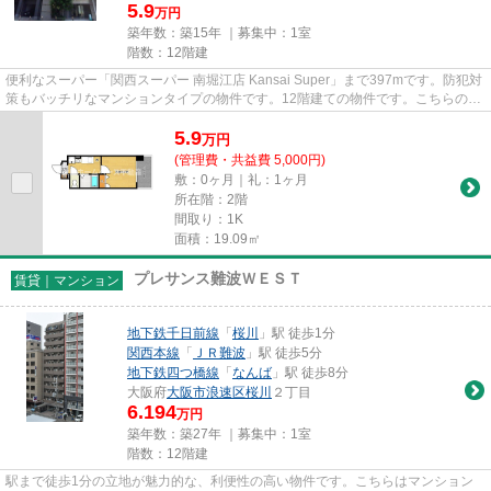
5.9
万円
築年数：築15年 ｜募集中：
1室
階数：12階建
便利なスーパー「関西スーパー 南堀江店 Kansai Super」まで397mです。防犯対
策もバッチリなマンションタイプの物件です。12階建ての物件です。こちらの物
件はインターネットをご利用...
5.9
万
円
(管理費・共益費 5,000円)
敷：0ヶ月｜礼：1ヶ月
所在階：2階
間取り：1K
面積：19.09㎡
プレサンス難波ＷＥＳＴ
賃貸｜マンション
地下鉄千日前線
「
桜川
」駅 徒歩1分
関西本線
「
ＪＲ難波
」駅 徒歩5分
地下鉄四つ橋線
「
なんば
」駅 徒歩8分
大阪府
大阪市浪速区
桜川
２丁目
6.194
万円
築年数：築27年 ｜募集中：
1室
階数：12階建
駅まで徒歩1分の立地が魅力的な、利便性の高い物件です。こちらはマンション