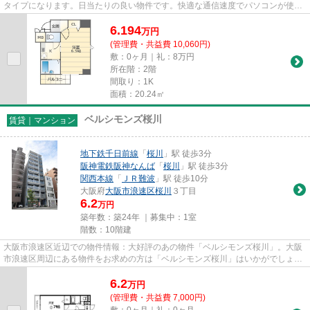
タイプになります。日当たりの良い物件です。快適な通信速度でパソコンが使用
できる光回線の物件です。大阪...
6.194
万
円
(管理費・共益費 10,060円)
敷：0ヶ月｜礼：8万円
所在階：2階
間取り：1K
面積：20.24㎡
ベルシモンズ桜川
賃貸｜マンション
地下鉄千日前線
「
桜川
」駅 徒歩3分
阪神電鉄阪神なんば
「
桜川
」駅 徒歩3分
関西本線
「
ＪＲ難波
」駅 徒歩10分
大阪府
大阪市浪速区
桜川
３丁目
6.2
万円
築年数：築24年 ｜募集中：
1室
階数：10階建
大阪市浪速区近辺での物件情報：大好評のあの物件「ベルシモンズ桜川」。大阪
市浪速区周辺にある物件をお求めの方は「ベルシモンズ桜川」はいかがでしょう
か。駅まで徒歩3分の位置に立...
6.2
万
円
(管理費・共益費 7,000円)