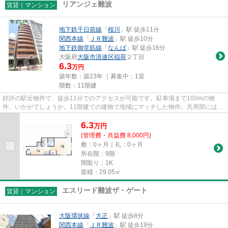
リアンジェ難波
賃貸｜マンション
地下鉄千日前線
「
桜川
」駅 徒歩11分
関西本線
「
ＪＲ難波
」駅 徒歩10分
地下鉄御堂筋線
「
なんば
」駅 徒歩16分
大阪府
大阪市浪速区
稲荷
２丁目
6.3
万円
築年数：築23年 ｜募集中：
1室
階数：11階建
好評の駅近物件で、徒歩11分でのアクセスが可能です。駐車場まで100mの物
件、いかがでしょうか。11階建ての建物で地域にマッチした物件。共用部にはエ
レベータ・敷地内ごみ置き場など...
6.3
万
円
(管理費・共益費 8,000円)
敷：0ヶ月｜礼：0ヶ月
所在階：9階
間取り：1K
面積：29.05㎡
エスリード難波ザ・ゲート
賃貸｜マンション
大阪環状線
「
大正
」駅 徒歩8分
関西本線
「
ＪＲ難波
」駅 徒歩19分