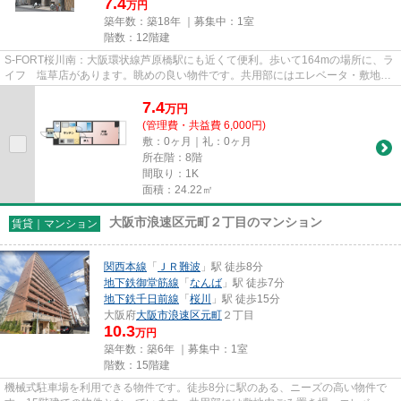
7.4
万円
築年数：築18年 ｜募集中：
1室
階数：12階建
S-FORT桜川南：大阪環状線芦原橋駅にも近くて便利。歩いて164mの場所に、ラ
イフ 塩草店があります。眺めの良い物件です。共用部にはエレベータ・敷地内
ごみ置き場などが備わっており...
7.4
万
円
(管理費・共益費 6,000円)
敷：0ヶ月｜礼：0ヶ月
所在階：8階
間取り：1K
面積：24.22㎡
大阪市浪速区元町２丁目のマンション
賃貸｜マンション
関西本線
「
ＪＲ難波
」駅 徒歩8分
地下鉄御堂筋線
「
なんば
」駅 徒歩7分
地下鉄千日前線
「
桜川
」駅 徒歩15分
大阪府
大阪市浪速区
元町
２丁目
10.3
万円
築年数：築6年 ｜募集中：
1室
階数：15階建
機械式駐車場を利用できる物件です。徒歩8分に駅のある、ニーズの高い物件で