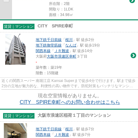
所在階：2階
間取り：1LDK
面積：34.98㎡
CITY SPIRE幸町
賃貸｜マンション
地下鉄千日前線
「
桜川
」駅 徒歩2分
地下鉄御堂筋線
「
なんば
」駅 徒歩19分
関西本線
「
ＪＲ難波
」駅 徒歩14分
大阪府
大阪市浪速区
幸町
３丁目
-
築年数：築19年
階数：15階建
近くの関西スーパー 南堀江店 Kansai Superまで徒歩4分で行けます。駅まで徒歩
2分の立地が魅力的な、利便性の高い物件です。防犯対策もバッチリなマンショ
ンタイプの物件です。光回線...
現在空室情報がありません。
CITY SPIRE幸町へのお問い合わせはこちら
大阪市浪速区稲荷１丁目のマンション
賃貸｜マンション
地下鉄千日前線
「
桜川
」駅 徒歩7分
関西本線
「
ＪＲ難波
」駅 徒歩7分