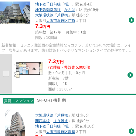
地下鉄千日前線
「
桜川
」駅 徒歩4分
地下鉄御堂筋線
「
なんば
」駅 徒歩19分
大阪環状線
「
芦原橋
」駅 徒歩5分
大阪府
大阪市浪速区
芦原
１丁目
7.3
万円
築年数：築17年 ｜募集中：
1室
階数：10階建
新着情報：セレニテ難波西の空室情報ならコチラ。歩いて248mの場所に、ライ
フ 塩草店があります。防犯対策もバッチリなマンションタイプの物件です。イ
ンターネット付きの物件です。...
7.3
万
円
(管理費・共益費 5,000円)
敷：0ヶ月｜礼：0ヶ月
所在階：7階
間取り：1K
面積：23.68㎡
S-FORT桜川南
賃貸｜マンション
大阪環状線
「
芦原橋
」駅 徒歩6分
関西本線
「
ＪＲ難波
」駅 徒歩9分
地下鉄千日前線
「
桜川
」駅 徒歩10分
大阪府
大阪市浪速区
塩草
３丁目