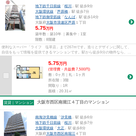
地下鉄千日前線
「
桜川
」駅 徒歩9分
大阪環状線
「
芦原橋
」駅 徒歩7分
地下鉄御堂筋線
「
なんば
」駅 徒歩14分
大阪府
大阪市浪速区
芦原
１丁目
5.75
万円
築年数：築10年 ｜募集中：
1室
階数：8階建
便利なスーパー「ライフ 塩草店」まで267mです。造りとデザインに関して、
自信をもって情報を提供できるマンションです。駅から徒歩9分の物件なら、駅
前のお買い物も便利です。光回線...
5.75
万
円
(管理費・共益費 7,500円)
敷：0ヶ月｜礼：1ヶ月
所在階：3階
間取り：1R
面積：20.31㎡
大阪市西区南堀江４丁目のマンション
賃貸｜マンション
南海汐見橋線
「
汐見橋
」駅 徒歩6分
地下鉄千日前線
「
桜川
」駅 徒歩7分
大阪環状線
「
大正
」駅 徒歩8分
大阪府
大阪市西区
南堀江
４丁目