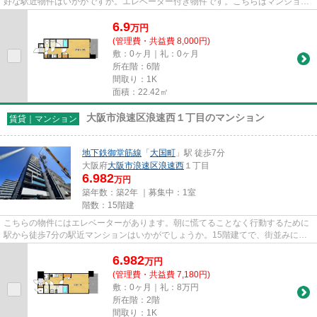
好な駅近物件はいかがですか。エレベーター付き物件です。こちらはマンション
タイプになります。大阪ホー...
6.9
万
円
(管理費・共益費 8,000円)
敷：0ヶ月｜礼：0ヶ月
所在階：6階
間取り：1K
面積：22.42㎡
大阪市浪速区浪速西１丁目のマンション
賃貸｜マンション
地下鉄御堂筋線
「
大国町
」駅 徒歩7分
大阪府
大阪市浪速区
浪速西
１丁目
6.982
万円
築年数：築2年 ｜募集中：
1室
階数：15階建
こちらの物件にはエレベーターがあります。朝に慌てることなく行動するために
駅から徒歩7分の駅近マンションはいかがでしょうか。15階建てで、街並みに溶
け込んだ落ち着いた建物。お仕...
6.982
万
円
(管理費・共益費 7,180円)
敷：0ヶ月｜礼：8万円
所在階：2階
間取り：1K