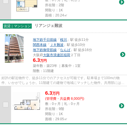
敷：0ヶ月｜礼：8万円
所在階：2階
間取り：1K
面積：20.24㎡
リアンジェ難波
賃貸｜マンション
地下鉄千日前線
「
桜川
」駅 徒歩11分
関西本線
「
ＪＲ難波
」駅 徒歩10分
地下鉄御堂筋線
「
なんば
」駅 徒歩16分
大阪府
大阪市浪速区
稲荷
２丁目
6.3
万円
築年数：築23年 ｜募集中：
1室
階数：11階建
好評の駅近物件で、徒歩11分でのアクセスが可能です。駐車場まで100mの物
件、いかがでしょうか。11階建ての建物で地域にマッチした物件。共用部にはエ
レベータ・敷地内ごみ置き場など...
6.3
万
円
(管理費・共益費 8,000円)
敷：0ヶ月｜礼：0ヶ月
所在階：9階
間取り：1K
面積：29.05㎡