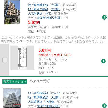
地下鉄御堂筋線
「
大国町
」駅 徒歩3分
地下鉄四つ橋線
「
大国町
」駅 徒歩3分
大阪環状線
「
今宮
」駅 徒歩5分
大阪府
大阪市浪速区
大国
１丁目
5.8
万円
築年数：築13年 ｜募集中：
1室
階数：10階建
こだわりポイント満載のスワンズシティ難波南。こちらの物件からローソン 大国
町駅前店まで238mです。駅まで3分と、駅近でアクセスも良好な物件です。共用
部には敷地内ごみ置き場・エ...
5.8
万
円
(管理費・共益費 8,000円)
敷：1ヶ月｜礼：1ヶ月
所在階：10階
間取り：1K
面積：20.30㎡
ハクユウ元町
賃貸｜マンション
地下鉄御堂筋線
「
なんば
」駅 徒歩9分
地下鉄御堂筋線
「
大国町
」駅 徒歩10分
大阪環状線
「
芦原橋
」駅 徒歩11分
大阪府
大阪市浪速区
元町
２丁目