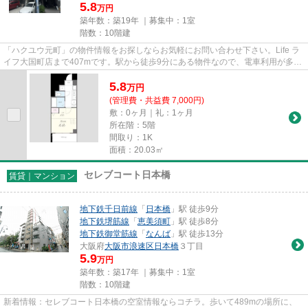
5.8
万円
築年数：築19年 ｜募集中：
1室
階数：10階建
「ハクユウ元町」の物件情報をお探しならお気軽にお問い合わせ下さい。Life ラ
イフ大国町店まで407mです。駅から徒歩9分にある物件なので、電車利用が多い
方にオススメです。地上10階...
5.8
万
円
(管理費・共益費 7,000円)
敷：0ヶ月｜礼：1ヶ月
所在階：5階
間取り：1K
面積：20.03㎡
セレブコート日本橋
賃貸｜マンション
地下鉄千日前線
「
日本橋
」駅 徒歩9分
地下鉄堺筋線
「
恵美須町
」駅 徒歩8分
地下鉄御堂筋線
「
なんば
」駅 徒歩13分
大阪府
大阪市浪速区
日本橋
３丁目
5.9
万円
築年数：築17年 ｜募集中：
1室
階数：10階建
新着情報：セレブコート日本橋の空室情報ならコチラ。歩いて489mの場所に、