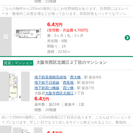
階数：15階建
こちらの物件から155mの場所になにわ生野病院があります。共用部にはエレベ
ータ・敷地内ごみ置き場などが揃っております。防犯対策もバッチリなマンショ
ンタイプの物件です。電車移動...
6.4
万
円
(管理費・共益費 4,700円)
敷：0ヶ月｜礼：2ヶ月
所在階：6階
間取り：1K
面積：22.62㎡
大阪市西区北堀江２丁目のマンション
賃貸｜マンション
地下鉄長堀鶴見緑地
「
西大橋
」駅 徒歩4分
地下鉄千日前線
「
西長堀
」駅 徒歩5分
地下鉄四つ橋線
「
四ツ橋
」駅 徒歩7分
大阪府
大阪市西区
北堀江
２丁目
6.4
万円
築年数：築23年 ｜募集中：
1室
階数：10階建
歩いて256mの場所に、CoDeli南堀江2丁目店があります。こちらはマンションタ
イプになります。忙しい日でもゴミ出しをサクッと終えられるように、敷地内に
ゴミ置き場をつけております。...