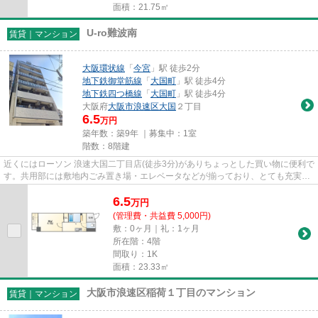
面積：21.75㎡
U-ro難波南
賃貸｜マンション
大阪環状線
「
今宮
」駅 徒歩2分
地下鉄御堂筋線
「
大国町
」駅 徒歩4分
地下鉄四つ橋線
「
大国町
」駅 徒歩4分
大阪府
大阪市浪速区
大国
２丁目
6.5
万円
築年数：築9年 ｜募集中：
1室
階数：8階建
近くにはローソン 浪速大国二丁目店(徒歩3分)がありちょっとした買い物に便利で
す。共用部には敷地内ごみ置き場・エレベータなどが揃っており、とても充実し
ています。徒歩2分に駅があ...
6.5
万
円
(管理費・共益費 5,000円)
敷：0ヶ月｜礼：1ヶ月
所在階：4階
間取り：1K
面積：23.33㎡
大阪市浪速区稲荷１丁目のマンション
賃貸｜マンション