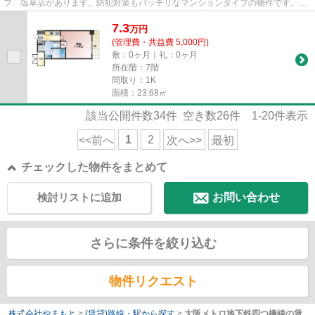
フ 塩草店があります。防犯対策もバッチリなマンションタイプの物件です。イ
ンターネット付きの物件です。...
7.3
万
円
(管理費・共益費 5,000円)
敷：0ヶ月｜礼：0ヶ月
所在階：7階
間取り：1K
面積：23.68㎡
該当公開件数
34
件 空き数
26
件
1-20
件表示
1
2
<<前へ
次へ>>
最初
チェックした物件をまとめて
検討リストに追加
お問い合わせ
さらに条件を絞り込む
物件リクエスト
株式会社やまもと
>
(賃貸)路線・駅から探す
>
大阪メトロ地下鉄四つ橋線の賃