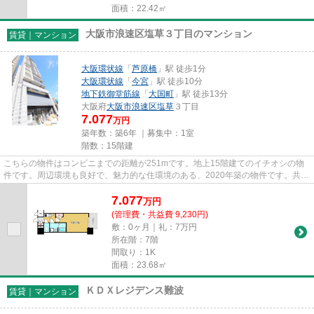
面積：22.42㎡
大阪市浪速区塩草３丁目のマンション
賃貸｜マンション
大阪環状線
「
芦原橋
」駅 徒歩1分
大阪環状線
「
今宮
」駅 徒歩10分
地下鉄御堂筋線
「
大国町
」駅 徒歩13分
大阪府
大阪市浪速区
塩草
３丁目
7.077
万円
築年数：築6年 ｜募集中：
1室
階数：15階建
こちらの物件はコンビニまでの距離が251mです。地上15階建てのイチオシの物
件です。周辺環境も良好で、魅力的な住環境のある、2020年築の物件です。共用
部にはエレベータ・敷地内ごみ...
7.077
万
円
(管理費・共益費 9,230円)
敷：0ヶ月｜礼：7万円
所在階：7階
間取り：1K
面積：23.68㎡
ＫＤＸレジデンス難波
賃貸｜マンション