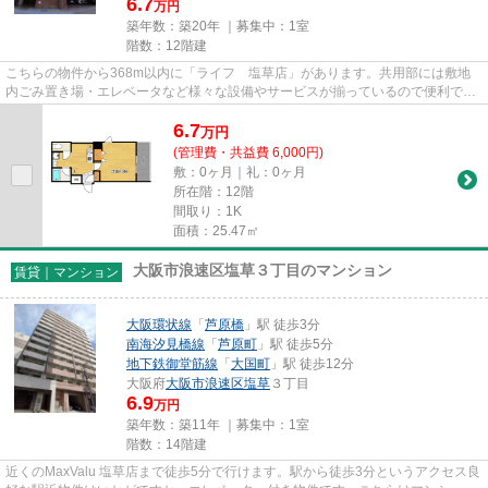
6.7
万円
築年数：築20年 ｜募集中：
1室
階数：12階建
こちらの物件から368m以内に「ライフ 塩草店」があります。共用部には敷地
内ごみ置き場・エレベータなど様々な設備やサービスが揃っているので便利で
す。カード決済で手元にお金がな...
6.7
万
円
(管理費・共益費 6,000円)
敷：0ヶ月｜礼：0ヶ月
所在階：12階
間取り：1K
面積：25.47㎡
大阪市浪速区塩草３丁目のマンション
賃貸｜マンション
大阪環状線
「
芦原橋
」駅 徒歩3分
南海汐見橋線
「
芦原町
」駅 徒歩5分
地下鉄御堂筋線
「
大国町
」駅 徒歩12分
大阪府
大阪市浪速区
塩草
３丁目
6.9
万円
築年数：築11年 ｜募集中：
1室
階数：14階建
近くのMaxValu 塩草店まで徒歩5分で行けます。駅から徒歩3分というアクセス良