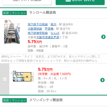
サンロール難波南
賃貸｜マンション
地下鉄千日前線
「
桜川
」駅 徒歩9分
大阪環状線
「
芦原橋
」駅 徒歩7分
地下鉄御堂筋線
「
なんば
」駅 徒歩14分
大阪府
大阪市浪速区
芦原
１丁目
5.75
万円
築年数：築10年 ｜募集中：
1室
階数：8階建
便利なスーパー「ライフ 塩草店」まで267mです。造りとデザインに関して、
自信をもって情報を提供できるマンションです。駅から徒歩9分の物件なら、駅
前のお買い物も便利です。光回線...
5.75
万
円
(管理費・共益費 7,500円)
敷：0ヶ月｜礼：1ヶ月
所在階：3階
間取り：1R
面積：20.31㎡
スワンズシティ難波南
賃貸｜マンション