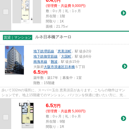
6.4
万
円
(管理費・共益費 9,000円)
敷：0ヶ月｜礼：1ヶ月
所在階：1階
間取り：1K
面積：21.75㎡
ルネ日本橋アネーロ
賃貸｜マンション
地下鉄堺筋線
「
恵美須町
」駅 徒歩2分
地下鉄御堂筋線
「
大国町
」駅 徒歩6分
南海本線
「
難波
」駅 徒歩15分
大阪府
大阪市浪速区
日本橋
５丁目
6.5
万円
築年数：築17年 ｜募集中：
1室
階数：15階建
歩いて332mの場所に、スーパー玉出 恵美須店があります。こちらの物件はマン
ションです。地上15階建てのマンション。パソコンを快適に使いたい方に、光回
線を繋いでいる物件です。大阪...
6.5
万
円
(管理費・共益費 5,000円)
敷：0ヶ月｜礼：0ヶ月
所在階：9階
間取り：1R