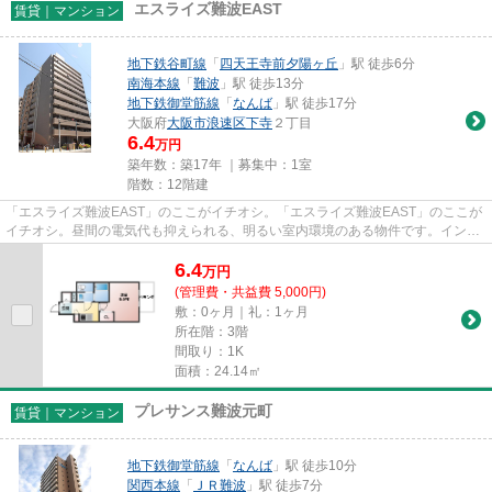
エスライズ難波EAST
賃貸｜マンション
地下鉄谷町線
「
四天王寺前夕陽ヶ丘
」駅 徒歩6分
南海本線
「
難波
」駅 徒歩13分
地下鉄御堂筋線
「
なんば
」駅 徒歩17分
大阪府
大阪市浪速区
下寺
２丁目
6.4
万円
築年数：築17年 ｜募集中：
1室
階数：12階建
「エスライズ難波EAST」のここがイチオシ。「エスライズ難波EAST」のここが
イチオシ。昼間の電気代も抑えられる、明るい室内環境のある物件です。インタ
ーネットをご利用いただける物...
6.4
万
円
(管理費・共益費 5,000円)
敷：0ヶ月｜礼：1ヶ月
所在階：3階
間取り：1K
面積：24.14㎡
プレサンス難波元町
賃貸｜マンション
地下鉄御堂筋線
「
なんば
」駅 徒歩10分
関西本線
「
ＪＲ難波
」駅 徒歩7分