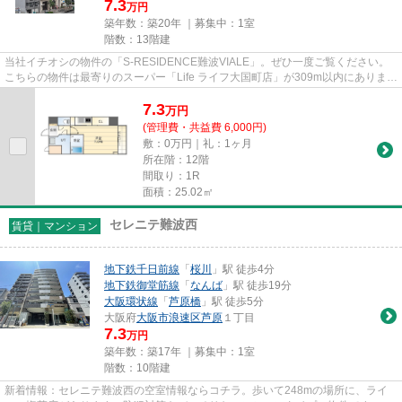
7.3
万円
築年数：築20年 ｜募集中：
1室
階数：13階建
当社イチオシの物件の「S-RESIDENCE難波VIALE」。ぜひ一度ご覧ください。
こちらの物件は最寄りのスーパー「Life ライフ大国町店」が309m以内にありま
す。陽当たりが良好な物件は梅雨時...
7.3
万
円
(管理費・共益費 6,000円)
敷：0万円｜礼：1ヶ月
所在階：12階
間取り：1R
面積：25.02㎡
セレニテ難波西
賃貸｜マンション
地下鉄千日前線
「
桜川
」駅 徒歩4分
地下鉄御堂筋線
「
なんば
」駅 徒歩19分
大阪環状線
「
芦原橋
」駅 徒歩5分
大阪府
大阪市浪速区
芦原
１丁目
7.3
万円
築年数：築17年 ｜募集中：
1室
階数：10階建
新着情報：セレニテ難波西の空室情報ならコチラ。歩いて248mの場所に、ライ