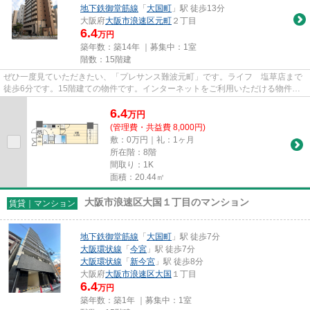
地下鉄御堂筋線
「
大国町
」駅 徒歩13分
大阪府
大阪市浪速区
元町
２丁目
6.4
万円
築年数：築14年 ｜募集中：
1室
階数：15階建
ぜひ一度見ていただきたい、「プレサンス難波元町」です。ライフ 塩草店まで
徒歩6分です。15階建ての物件です。インターネットをご利用いただける物件で
す。大阪ホームベース不動産で...
6.4
万
円
(管理費・共益費 8,000円)
敷：0万円｜礼：1ヶ月
所在階：8階
間取り：1K
面積：20.44㎡
大阪市浪速区大国１丁目のマンション
賃貸｜マンション
地下鉄御堂筋線
「
大国町
」駅 徒歩7分
大阪環状線
「
今宮
」駅 徒歩7分
大阪環状線
「
新今宮
」駅 徒歩8分
大阪府
大阪市浪速区
大国
１丁目
6.4
万円
築年数：築1年 ｜募集中：
1室