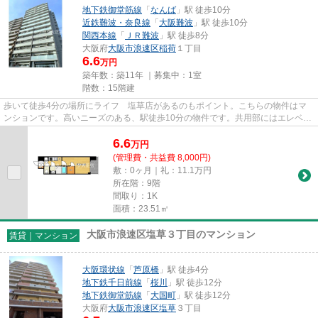
地下鉄御堂筋線
「
なんば
」駅 徒歩10分
近鉄難波・奈良線
「
大阪難波
」駅 徒歩10分
関西本線
「
ＪＲ難波
」駅 徒歩8分
大阪府
大阪市浪速区
稲荷
１丁目
6.6
万円
築年数：築11年 ｜募集中：
1室
階数：15階建
歩いて徒歩4分の場所にライフ 塩草店があるのもポイント。こちらの物件はマ
ンションです。高いニーズのある、駅徒歩10分の物件です。共用部にはエレベー
タ・敷地内ごみ置き場など様々...
6.6
万
円
(管理費・共益費 8,000円)
敷：0ヶ月｜礼：11.1万円
所在階：9階
間取り：1K
面積：23.51㎡
大阪市浪速区塩草３丁目のマンション
賃貸｜マンション
大阪環状線
「
芦原橋
」駅 徒歩4分
地下鉄千日前線
「
桜川
」駅 徒歩12分
地下鉄御堂筋線
「
大国町
」駅 徒歩12分
大阪府
大阪市浪速区
塩草
３丁目