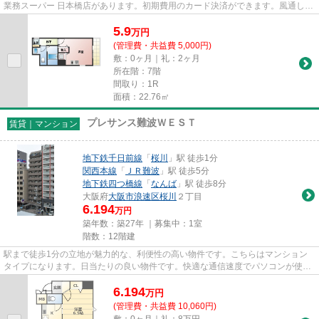
業務スーパー 日本橋店があります。初期費用のカード決済ができます。風通しが
良く、湿気やカビの心配が少な...
5.9
万
円
(管理費・共益費 5,000円)
敷：0ヶ月｜礼：2ヶ月
所在階：7階
間取り：1R
面積：22.76㎡
プレサンス難波ＷＥＳＴ
賃貸｜マンション
地下鉄千日前線
「
桜川
」駅 徒歩1分
関西本線
「
ＪＲ難波
」駅 徒歩5分
地下鉄四つ橋線
「
なんば
」駅 徒歩8分
大阪府
大阪市浪速区
桜川
２丁目
6.194
万円
築年数：築27年 ｜募集中：
1室
階数：12階建
駅まで徒歩1分の立地が魅力的な、利便性の高い物件です。こちらはマンション
タイプになります。日当たりの良い物件です。快適な通信速度でパソコンが使用
できる光回線の物件です。大阪...
6.194
万
円
(管理費・共益費 10,060円)