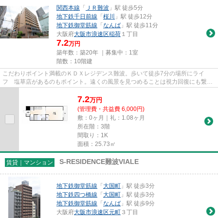
関西本線
「
ＪＲ難波
」駅 徒歩5分
地下鉄千日前線
「
桜川
」駅 徒歩12分
地下鉄御堂筋線
「
なんば
」駅 徒歩11分
大阪府
大阪市浪速区
稲荷
１丁目
7.2
万円
築年数：築20年 ｜募集中：
1室
階数：10階建
こだわりポイント満載のＫＤＸレジデンス難波。歩いて徒歩7分の場所にライ
フ 塩草店があるのもポイント。遠くの風景を見つめることは視力回復にも繋が
りますので健康的になれます。光...
7.2
万
円
(管理費・共益費 6,000円)
敷：0ヶ月｜礼：1.08ヶ月
所在階：3階
間取り：1K
面積：25.73㎡
S-RESIDENCE難波VIALE
賃貸｜マンション
地下鉄御堂筋線
「
大国町
」駅 徒歩3分
地下鉄四つ橋線
「
大国町
」駅 徒歩3分
地下鉄御堂筋線
「
なんば
」駅 徒歩9分
大阪府
大阪市浪速区
元町
３丁目