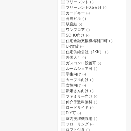
フリーレント
(-)
フリーレント0.5ヵ月
(-)
カードキー
(-)
高層ビル
(-)
駅直結
(-)
ワンフロア
(-)
SOHO向け
(-)
住宅金融支援機構利用可
(-)
UR賃貸
(-)
住宅供給公社（JKK）
(-)
外国人可
(-)
ガスコンロ設置可
(-)
ルームシェア可
(-)
学生向け
(-)
カップル向け
(-)
女性向け
(-)
新婚さん向け
(-)
ファミリー向け
(-)
仲介手数料無料
(-)
ロードサイド
(-)
DIY可
(-)
室内洗濯機置場
(-)
フローリング
(-)
ロフト付き
(-)