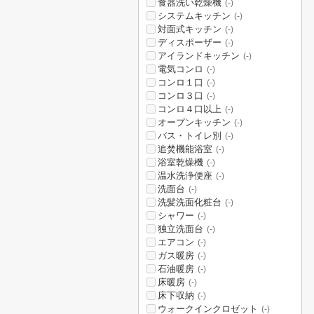
食器洗い乾燥機
(-)
システムキッチン
(-)
対面式キッチン
(-)
ディスポーザー
(-)
アイランドキッチン
(-)
電気コンロ
(-)
コンロ１口
(-)
コンロ３口
(-)
コンロ４口以上
(-)
オープンキッチン
(-)
バス・トイレ別
(-)
追焚機能浴室
(-)
浴室乾燥機
(-)
温水洗浄便座
(-)
洗面台
(-)
洗髪洗面化粧台
(-)
シャワー
(-)
独立洗面台
(-)
エアコン
(-)
ガス暖房
(-)
石油暖房
(-)
床暖房
(-)
床下収納
(-)
ウォークインクロゼット
(-)