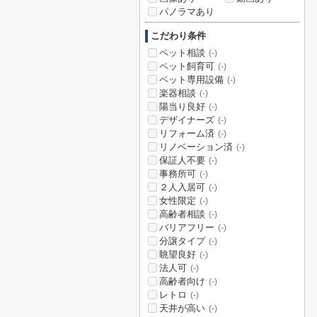
パノラマあり
こだわり条件
ペット相談
(-)
ペット飼育可
(-)
ペット専用設備
(-)
楽器相談
(-)
陽当り良好
(-)
デザイナーズ
(-)
リフォーム済
(-)
リノベーション済
(-)
保証人不要
(-)
事務所可
(-)
２人入居可
(-)
女性限定
(-)
高齢者相談
(-)
バリアフリー
(-)
分譲タイプ
(-)
眺望良好
(-)
法人可
(-)
高齢者向け
(-)
レトロ
(-)
天井が高い
(-)