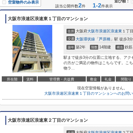
並び順：
空室物件のみ表示
2
1-2
該当公開件数
件
件表示
大阪市浪速区浪速東１丁目のマンション
大阪府
大阪市浪速区
浪速東
１丁
住所
交通
大阪環状線
「
芦原橋
」駅 徒歩3分
築2年
14階建
鉄筋
築年
階数
構造
駅まで徒歩3分の位置に立地する、アクセ
の方がご満足の物件はこちらです。こち
物ラ...
所在階
賃料
管理費・共益費
敷金
礼金
間取り
現在空室情報がありません。
大阪市浪速区浪速東１丁目のマンションへのお問い
大阪市浪速区浪速東２丁目のマンション
大阪府
大阪市浪速区
浪速東
２丁
住所