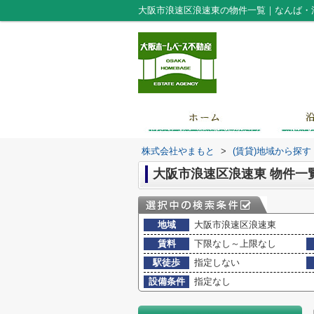
大阪市浪速区浪速東の物件一覧｜なんば・
株式会社やまもと
>
(賃貸)地域から探す
大阪市浪速区浪速東 物件一
地域
大阪市浪速区浪速東
賃料
下限なし～上限なし
駅徒歩
指定しない
設備条件
指定なし