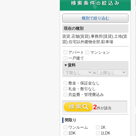
種別で絞り込む
現在の種別
賃貸,店舗(賃貸),事務所(賃貸),土地(賃
貸),住宅以外建物全部,駐車場
アパート
マンション
一戸建て
▼賃料
～
敷金・保証金なし
礼金・敷引なし
共益費・管理費込み
2
件が該当
間取り
ワンルーム
1K
1DK
1LDK