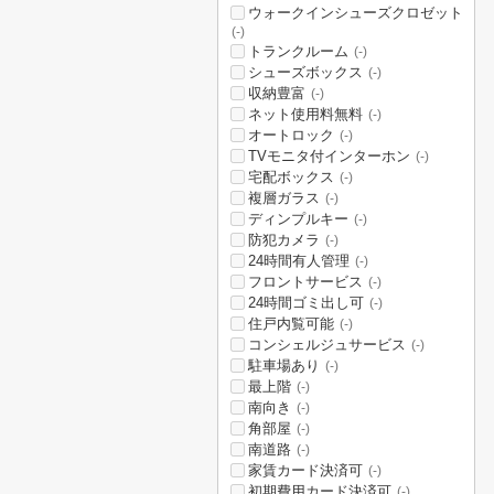
ウォークインシューズクロゼット
(-)
トランクルーム
(-)
シューズボックス
(-)
収納豊富
(-)
ネット使用料無料
(-)
オートロック
(-)
TVモニタ付インターホン
(-)
宅配ボックス
(-)
複層ガラス
(-)
ディンプルキー
(-)
防犯カメラ
(-)
24時間有人管理
(-)
フロントサービス
(-)
24時間ゴミ出し可
(-)
住戸内覧可能
(-)
コンシェルジュサービス
(-)
駐車場あり
(-)
最上階
(-)
南向き
(-)
角部屋
(-)
南道路
(-)
家賃カード決済可
(-)
初期費用カード決済可
(-)