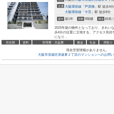
交通
大阪環状線
「
芦原橋
」駅 徒歩4分
大阪環状線
「
今宮
」駅 徒歩8分
築1年
8階建
鉄筋
築年
階数
構造
2025年築の物件となっており、きれ
歩4分の位置に立地する、アクセス良好
になり...
所在階
賃料
管理費・共益費
敷金
礼金
間取り
現在空室情報がありません。
大阪市浪速区浪速東２丁目のマンションへのお問い