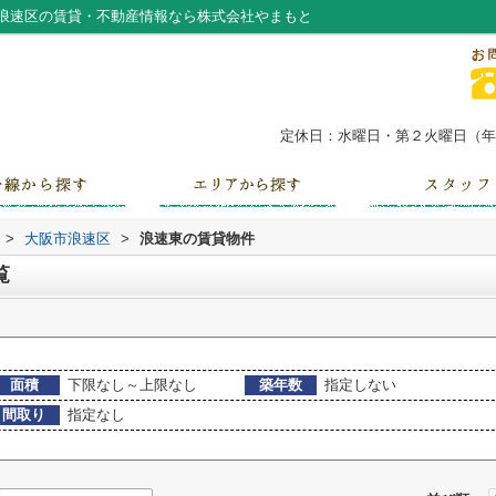
浪速区の賃貸・不動産情報なら株式会社やまもと
定休日：水曜日・第２火曜日（年末
>
大阪市浪速区
>
浪速東の賃貸物件
覧
面積
下限なし～上限なし
築年数
指定しない
間取り
指定なし