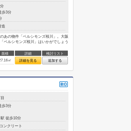
3分
徒歩3分
分
骨造
のあの物件「ベルシモンズ桜川」。大阪
「ベルシモンズ桜川」はいかがでしょう
面積
詳細
検討リスト
27.16㎡
詳細を見る
追加する
丁目
徒歩3分
駅 徒歩10分
コンクリート