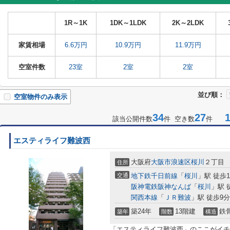
1R～1K
1DK～1LDK
2K～2LDK
家賃相場
6.6万円
10.9万円
11.9万円
空室件数
23室
2室
2室
並び順：
空室物件のみ表示
34
27
1-
該当公開件数
件 空き数
件
エスティライフ難波西
大阪府
大阪市浪速区
桜川
２丁目
住所
交通
地下鉄千日前線
「
桜川
」駅 徒歩
阪神電鉄阪神なんば
「
桜川
」駅 
関西本線
「
ＪＲ難波
」駅 徒歩9分
築24年
13階建
鉄
築年
階数
構造
「エスティライフ難波西」のここがイチ