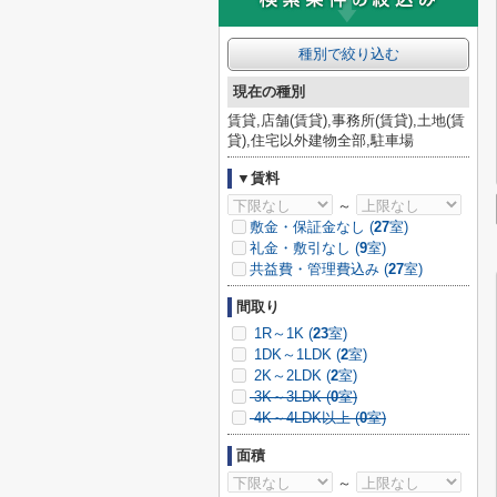
種別で絞り込む
現在の種別
賃貸,店舗(賃貸),事務所(賃貸),土地(賃
貸),住宅以外建物全部,駐車場
▼賃料
～
敷金・保証金なし (
27
室)
礼金・敷引なし (
9
室)
共益費・管理費込み (
27
室)
間取り
1R～1K (
23
室)
1DK～1LDK (
2
室)
2K～2LDK (
2
室)
3K～3LDK (
0
室)
4K～4LDK以上 (
0
室)
面積
～