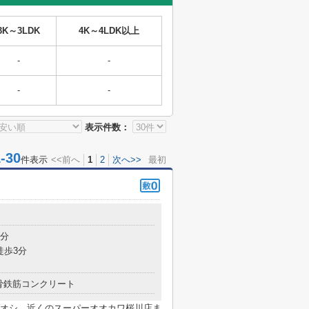
3K～3LDK
4K～4LDK以上
-
-
-
-
表示件数：
30
件表示
<<前へ
1
2
次へ>>
最初
1分
徒歩3分
骨鉄筋コンクリート
オシ。近くのスーパーオオカワ桜川店ま