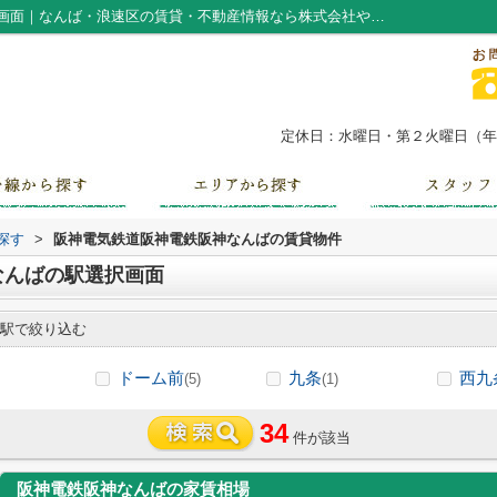
阪神電気鉄道阪神電鉄阪神なんばの駅選択画面｜なんば・浪速区の賃貸・不動産情報なら株式会社やまもと
定休日：水曜日・第２火曜日（年末
探す
>
阪神電気鉄道阪神電鉄阪神なんばの賃貸物件
なんばの駅選択画面
駅で絞り込む
ドーム前
九条
西九
(5)
(1)
34
件が該当
阪神電鉄阪神なんばの家賃相場