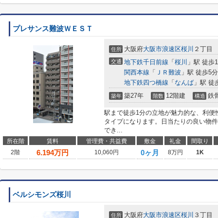
プレサンス難波ＷＥＳＴ
大阪府
大阪市浪速区
桜川
２丁目
住所
交通
地下鉄千日前線
「
桜川
」駅 徒歩
関西本線
「
ＪＲ難波
」駅 徒歩5分
地下鉄四つ橋線
「
なんば
」駅 徒
築27年
12階建
鉄
築年
階数
構造
駅まで徒歩1分の立地が魅力的な、利便
タイプになります。日当たりの良い物件
でき...
所在階
賃料
管理費・共益費
敷金
礼金
間取り
6.194
万円
0ヶ月
2階
10,060円
8万円
1K
ベルシモンズ桜川
大阪府
大阪市浪速区
桜川
３丁目
住所