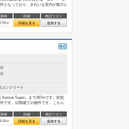
件となっており、きれいな室内が魅力と
面積
詳細
検討リスト
5.55㎡
詳細を見る
追加する
6分
7分
筋コンクリート
nsai Super」まで397mです。防犯
件です。12階建ての物件です。こちら
面積
詳細
検討リスト
9.09㎡
詳細を見る
追加する