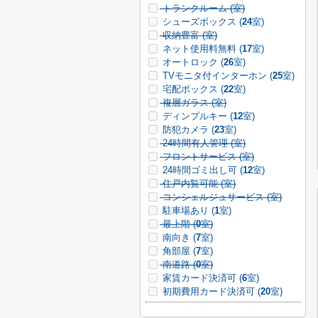
トランクルーム (
室)
シューズボックス (
24
室)
収納豊富 (
室)
ネット使用料無料 (
17
室)
オートロック (
26
室)
TVモニタ付インターホン (
25
室)
宅配ボックス (
22
室)
複層ガラス (
室)
ディンプルキー (
12
室)
防犯カメラ (
23
室)
24時間有人管理 (
室)
フロントサービス (
室)
24時間ゴミ出し可 (
12
室)
住戸内覧可能 (
室)
コンシェルジュサービス (
室)
駐車場あり (
1
室)
最上階 (
0
室)
南向き (
7
室)
角部屋 (
7
室)
南道路 (
0
室)
家賃カード決済可 (
6
室)
初期費用カード決済可 (
20
室)