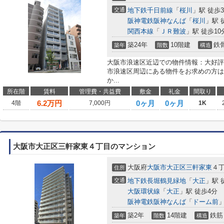
交通
地下鉄千日前線
「
桜川
」駅 徒歩
阪神電鉄阪神なんば
「
桜川
」駅 
関西本線
「
ＪＲ難波
」駅 徒歩10
築24年
10階建
鉄
築年
階数
構造
大阪市浪速区近辺での物件情報：大好評
市浪速区周辺にある物件をお求めの方は
か...
所在階
賃料
管理費・共益費
敷金
礼金
間取り
6.2
万円
0ヶ月
0ヶ月
4階
7,000円
1K
大阪市大正区三軒家東４丁目のマンション
大阪府
大阪市大正区
三軒家東
４
住所
交通
地下鉄長堀鶴見緑地
「
大正
」駅 
大阪環状線
「
大正
」駅 徒歩4分
阪神電鉄阪神なんば
「
ドーム前
」
築2年
14階建
鉄筋
築年
階数
構造