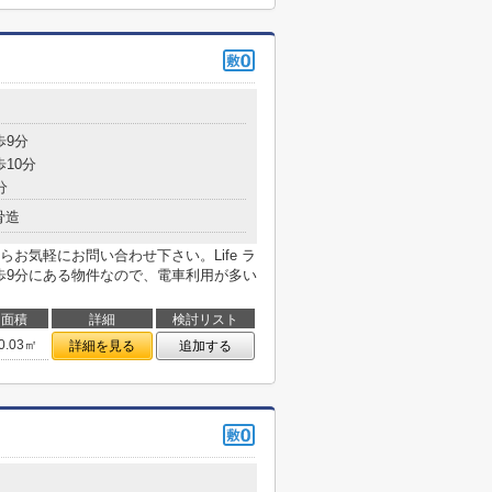
歩9分
歩10分
分
骨造
お気軽にお問い合わせ下さい。Life ラ
歩9分にある物件なので、電車利用が多い
面積
詳細
検討リスト
0.03㎡
詳細を見る
追加する
目