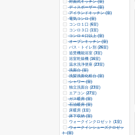
対面式キッチン (
室)
ディスポーザー (
室)
アイランドキッチン (
室)
電気コンロ (
室)
コンロ１口 (
6
室)
コンロ３口 (
1
室)
コンロ４口以上 (
室)
オープンキッチン (
室)
バス・トイレ別 (
26
室)
追焚機能浴室 (
3
室)
浴室乾燥機 (
16
室)
温水洗浄便座 (
23
室)
洗面台 (
室)
洗髪洗面化粧台 (
室)
シャワー (
室)
独立洗面台 (
23
室)
エアコン (
27
室)
ガス暖房 (
室)
石油暖房 (
室)
床暖房 (
1
室)
床下収納 (
室)
ウォークインクロゼット (
1
室)
ウォークインシューズクロゼッ
ト (
室)