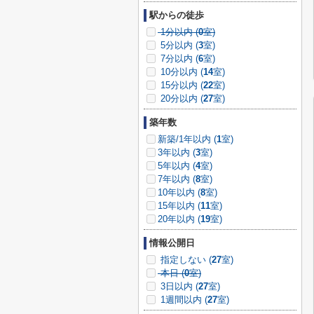
駅からの徒歩
1分以内 (
0
室)
5分以内 (
3
室)
7分以内 (
6
室)
10分以内 (
14
室)
15分以内 (
22
室)
20分以内 (
27
室)
築年数
新築/1年以内 (
1
室)
3年以内 (
3
室)
5年以内 (
4
室)
7年以内 (
8
室)
10年以内 (
8
室)
15年以内 (
11
室)
20年以内 (
19
室)
情報公開日
指定しない (
27
室)
本日 (
0
室)
3日以内 (
27
室)
1週間以内 (
27
室)