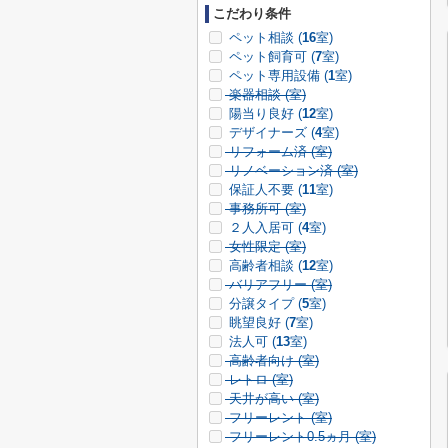
こだわり条件
ペット相談 (
16
室)
ペット飼育可 (
7
室)
ペット専用設備 (
1
室)
楽器相談 (
室)
陽当り良好 (
12
室)
デザイナーズ (
4
室)
リフォーム済 (
室)
リノベーション済 (
室)
保証人不要 (
11
室)
事務所可 (
室)
２人入居可 (
4
室)
女性限定 (
室)
高齢者相談 (
12
室)
バリアフリー (
室)
分譲タイプ (
5
室)
眺望良好 (
7
室)
法人可 (
13
室)
高齢者向け (
室)
レトロ (
室)
天井が高い (
室)
フリーレント (
室)
フリーレント0.5ヵ月 (
室)