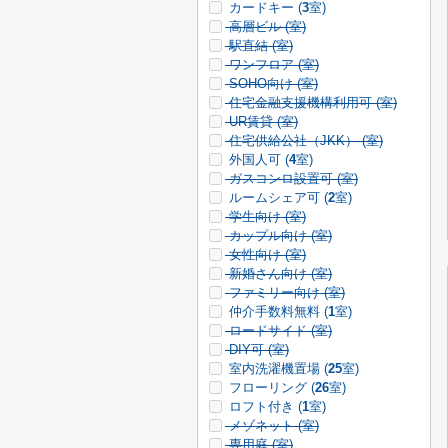
カードキー (
3
室)
高層ビル (
室)
駅直結 (
室)
ワンフロア (
室)
SOHO向け (
室)
住宅金融支援機構利用可 (
室)
UR賃貸 (
室)
住宅供給公社（JKK） (
室)
外国人可 (
4
室)
ガスコンロ設置可 (
室)
ルームシェア可 (
2
室)
学生向け (
室)
カップル向け (
室)
女性向け (
室)
新婚さん向け (
室)
ファミリー向け (
室)
仲介手数料無料 (
1
室)
ロードサイド (
室)
DIY可 (
室)
室内洗濯機置場 (
25
室)
フローリング (
26
室)
ロフト付き (
1
室)
メゾネット (
室)
専用庭 (
室)