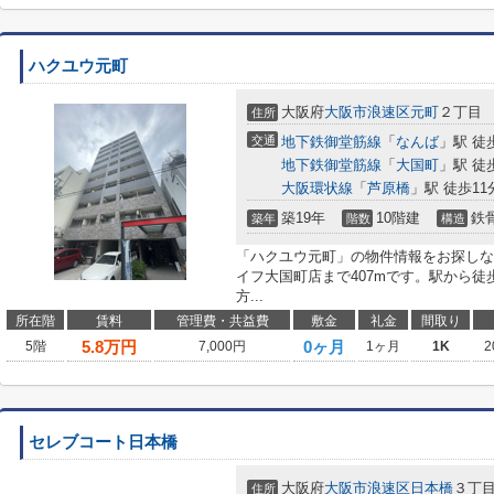
ハクユウ元町
大阪府
大阪市浪速区
元町
２丁目
住所
交通
地下鉄御堂筋線
「
なんば
」駅 徒
地下鉄御堂筋線
「
大国町
」駅 徒
大阪環状線
「
芦原橋
」駅 徒歩11
築19年
10階建
鉄
築年
階数
構造
「ハクユウ元町」の物件情報をお探しなら
イフ大国町店まで407mです。駅から徒
方...
所在階
賃料
管理費・共益費
敷金
礼金
間取り
5.8
万円
0ヶ月
5階
7,000円
1ヶ月
1K
2
セレブコート日本橋
大阪府
大阪市浪速区
日本橋
３丁
住所