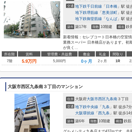
交通
地下鉄千日前線
「
日本橋
」駅 徒
地下鉄堺筋線
「
恵美須町
」駅 徒
地下鉄御堂筋線
「
なんば
」駅 徒
築17年
10階建
鉄
築年
階数
構造
新着情報：セレブコート日本橋の空室情
業務スーパー 日本橋店があります。初
が良く...
所在階
賃料
管理費・共益費
敷金
礼金
間取り
5.9
万円
0ヶ月
7階
5,000円
2ヶ月
1R
2
大阪市西区九条南３丁目のマンション
大阪府
大阪市西区
九条南
３丁目
住所
交通
地下鉄中央線
「
九条
」駅 徒歩7分
大阪環状線
「
西九条
」駅 徒歩14
築6年
10階建
鉄筋
築年
階数
構造
グルメシティ九条店まで437mです。