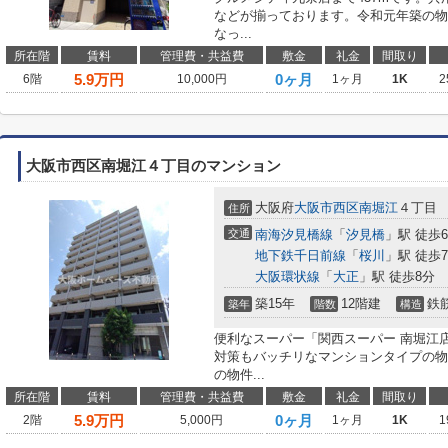
などが揃っております。令和元年築の物
なっ...
所在階
賃料
管理費・共益費
敷金
礼金
間取り
5.9
万円
0ヶ月
6階
10,000円
1ヶ月
1K
2
大阪市西区南堀江４丁目のマンション
大阪府
大阪市西区
南堀江
４丁目
住所
交通
南海汐見橋線
「
汐見橋
」駅 徒歩
地下鉄千日前線
「
桜川
」駅 徒歩
大阪環状線
「
大正
」駅 徒歩8分
築15年
12階建
鉄
築年
階数
構造
便利なスーパー「関西スーパー 南堀江店 Ka
対策もバッチリなマンションタイプの物
の物件...
所在階
賃料
管理費・共益費
敷金
礼金
間取り
5.9
万円
0ヶ月
2階
5,000円
1ヶ月
1K
1