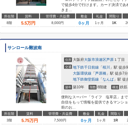
で徒歩4分で行けます。カード決済であ
きま...
所在階
賃料
管理費・共益費
敷金
礼金
間取り
5.5
万円
0ヶ月
8階
8,000円
1ヶ月
1K
2
サンロール難波南
大阪府
大阪市浪速区
芦原
１丁目
住所
交通
地下鉄千日前線
「
桜川
」駅 徒歩
大阪環状線
「
芦原橋
」駅 徒歩7分
地下鉄御堂筋線
「
なんば
」駅 徒
築10年
8階建
鉄筋
築年
階数
構造
便利なスーパー「ライフ 塩草店」まで
自信をもって情報を提供できるマンショ
前のお...
所在階
賃料
管理費・共益費
敷金
礼金
間取り
5.75
万円
0ヶ月
3階
7,500円
1ヶ月
1R