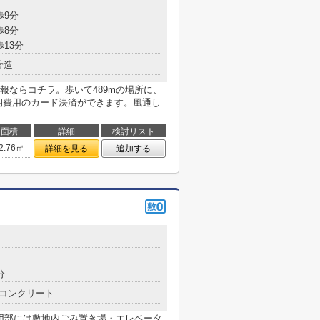
歩9分
歩8分
歩13分
骨造
報ならコチラ。歩いて489mの場所に、
期費用のカード決済ができます。風通し
面積
詳細
検討リスト
2.76㎡
詳細を見る
追加する
分
コンクリート
共用部には敷地内ごみ置き場・エレベータ