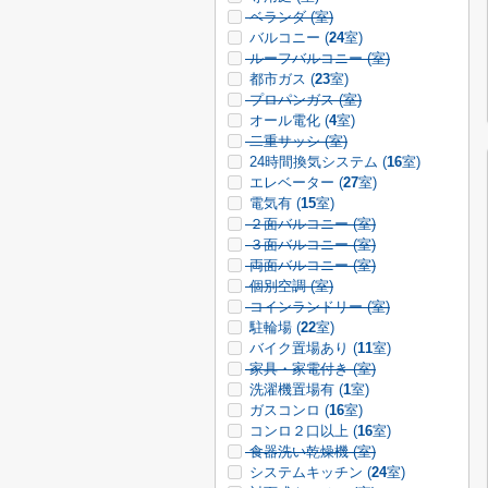
ベランダ (
室)
バルコニー (
24
室)
ルーフバルコニー (
室)
都市ガス (
23
室)
プロパンガス (
室)
オール電化 (
4
室)
二重サッシ (
室)
24時間換気システム (
16
室)
エレベーター (
27
室)
電気有 (
15
室)
２面バルコニー (
室)
３面バルコニー (
室)
両面バルコニー (
室)
個別空調 (
室)
コインランドリー (
室)
駐輪場 (
22
室)
バイク置場あり (
11
室)
家具・家電付き (
室)
洗濯機置場有 (
1
室)
ガスコンロ (
16
室)
コンロ２口以上 (
16
室)
食器洗い乾燥機 (
室)
システムキッチン (
24
室)