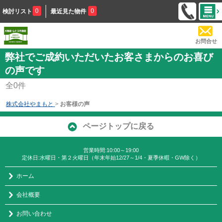
0
0
検討リスト
最近見た物件
お問合せ
弊社でご成約いただいたお客さまからのお喜び
の声です
全
0
件
株式会社やまもと
>
お客様の声
ページトップに戻る
営業時間:10:00～19:00
定休日:水曜日・第２火曜日（年末年始12/27～1/4・夏季休暇・GW除く）
ホーム
会社概要
お問い合わせ