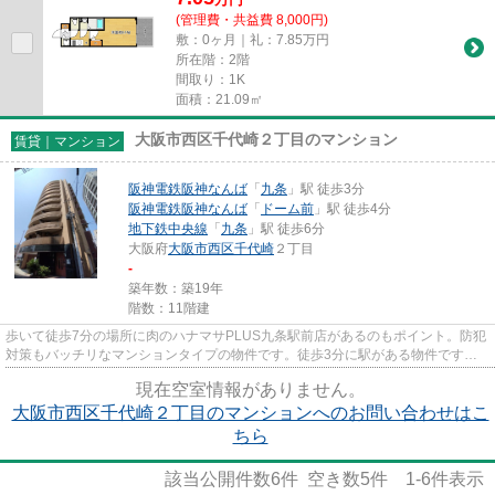
(管理費・共益費 8,000円)
敷：0ヶ月｜礼：7.85万円
所在階：2階
間取り：1K
面積：21.09㎡
大阪市西区千代崎２丁目のマンション
賃貸｜マンション
阪神電鉄阪神なんば
「
九条
」駅 徒歩3分
阪神電鉄阪神なんば
「
ドーム前
」駅 徒歩4分
地下鉄中央線
「
九条
」駅 徒歩6分
大阪府
大阪市西区
千代崎
２丁目
-
築年数：築19年
階数：11階建
歩いて徒歩7分の場所に肉のハナマサPLUS九条駅前店があるのもポイント。防犯
対策もバッチリなマンションタイプの物件です。徒歩3分に駅がある物件です。
共用部にはエレベータ・敷地内...
現在空室情報がありません。
大阪市西区千代崎２丁目のマンションへのお問い合わせはこ
ちら
該当公開件数
6
件 空き数
5
件
1-6
件表示