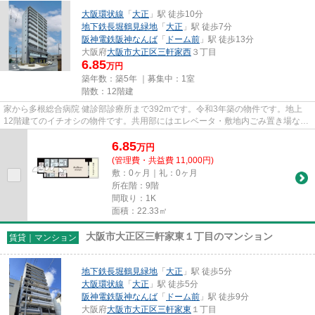
大阪環状線
「
大正
」駅 徒歩10分
地下鉄長堀鶴見緑地
「
大正
」駅 徒歩7分
阪神電鉄阪神なんば
「
ドーム前
」駅 徒歩13分
大阪府
大阪市大正区
三軒家西
３丁目
6.85
万円
築年数：築5年 ｜募集中：
1室
階数：12階建
家から多根総合病院 健診部診療所まで392mです。令和3年築の物件です。地上
12階建てのイチオシの物件です。共用部にはエレベータ・敷地内ごみ置き場など
が揃っており、とても充実して...
6.85
万
円
(管理費・共益費 11,000円)
敷：0ヶ月｜礼：0ヶ月
所在階：9階
間取り：1K
面積：22.33㎡
大阪市大正区三軒家東１丁目のマンション
賃貸｜マンション
地下鉄長堀鶴見緑地
「
大正
」駅 徒歩5分
大阪環状線
「
大正
」駅 徒歩5分
阪神電鉄阪神なんば
「
ドーム前
」駅 徒歩9分
大阪府
大阪市大正区
三軒家東
１丁目