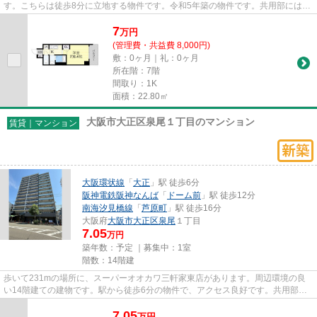
す。こちらは徒歩8分に立地する物件です。令和5年築の物件です。共用部には敷
地内ごみ置き場・エレベータな...
7
万
円
(管理費・共益費 8,000円)
敷：0ヶ月｜礼：0ヶ月
所在階：7階
間取り：1K
面積：22.80㎡
大阪市大正区泉尾１丁目のマンション
賃貸｜マンション
大阪環状線
「
大正
」駅 徒歩6分
阪神電鉄阪神なんば
「
ドーム前
」駅 徒歩12分
南海汐見橋線
「
芦原町
」駅 徒歩16分
大阪府
大阪市大正区
泉尾
１丁目
7.05
万円
築年数：予定 ｜募集中：
1室
階数：14階建
歩いて231mの場所に、スーパーオオカワ三軒家東店があります。周辺環境の良
い14階建ての建物です。駅から徒歩6分の物件で、アクセス良好です。共用部に
は敷地内ごみ置き場・エレベータ...
7.05
万
円