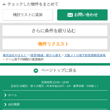
チェックした物件をまとめて
検討リストに追加
お問い合わせ
さらに条件を絞り込む
物件リクエスト
株式会社やまもと
>
(賃貸)路線・駅から探す
>
大阪メトロ地下鉄長堀鶴見緑地
>
ドーム前千代崎駅の賃貸物件
ページトップに戻る
営業時間:10:00～19:00
定休日:水曜日・第２火曜日（年末年始12/27～1/4・夏季休暇・GW除く）
ホーム
会社概要