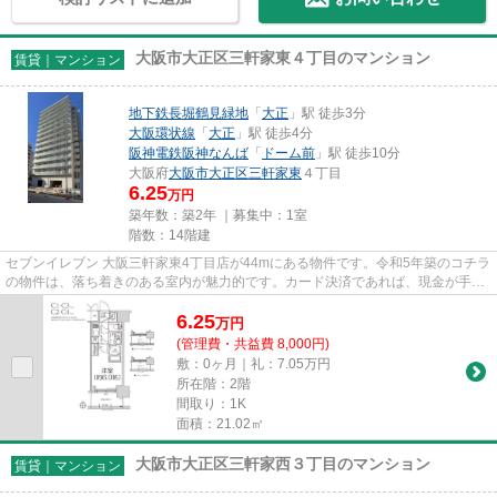
大阪市大正区三軒家東４丁目のマンション
賃貸｜マンション
地下鉄長堀鶴見緑地
「
大正
」駅 徒歩3分
大阪環状線
「
大正
」駅 徒歩4分
阪神電鉄阪神なんば
「
ドーム前
」駅 徒歩10分
大阪府
大阪市大正区
三軒家東
４丁目
6.25
万円
築年数：築2年 ｜募集中：
1室
階数：14階建
セブンイレブン 大阪三軒家東4丁目店が44mにある物件です。令和5年築のコチラ
の物件は、落ち着きのある室内が魅力的です。カード決済であれば、現金が手元
になくてもお支払いできます...
6.25
万
円
(管理費・共益費 8,000円)
敷：0ヶ月｜礼：7.05万円
所在階：2階
間取り：1K
面積：21.02㎡
大阪市大正区三軒家西３丁目のマンション
賃貸｜マンション