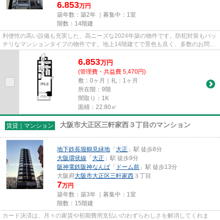
6.853
万円
築年数：築2年 ｜募集中：
1室
階数：14階建
利便性の高い設備も充実した、高ニーズな2024年築の物件です。防犯対策もバッ
チリなマンションタイプの物件です。地上14階建てで景色も良く、多数のお問い
合わせをいただいております...
6.853
万
円
(管理費・共益費 5,470円)
敷：0ヶ月｜礼：1ヶ月
所在階：9階
間取り：1K
面積：22.80㎡
大阪市大正区三軒家西３丁目のマンション
賃貸｜マンション
地下鉄長堀鶴見緑地
「
大正
」駅 徒歩8分
大阪環状線
「
大正
」駅 徒歩9分
阪神電鉄阪神なんば
「
ドーム前
」駅 徒歩13分
大阪府
大阪市大正区
三軒家西
３丁目
7
万円
築年数：築3年 ｜募集中：
1室
階数：15階建
カード決済は、月々の家賃や初期費用支払いのわずらわしさを解消してくれま