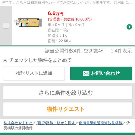
件です。こちらは初期費用をカードでお支払いいただける物件です。共用部には
敷地内ごみ置き場・エレベータ...
6.6
万
円
(管理費・共益費 10,000円)
敷：0ヶ月｜礼：0ヶ月
所在階：2階
間取り：1K
面積：22.68㎡
該当公開件数
4
件 空き数
4
件
1-4
件表示
チェックした物件をまとめて
検討リストに追加
お問い合わせ
さらに条件を絞り込む
物件リクエスト
株式会社やまもと
>
(賃貸)路線・駅から探す
>
南海電気鉄道南海汐見橋線
>
汐
見橋駅の賃貸物件