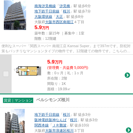
南海汐見橋線
「
汐見橋
」駅 徒歩6分
地下鉄千日前線
「
桜川
」駅 徒歩7分
大阪環状線
「
大正
」駅 徒歩8分
大阪府
大阪市西区
南堀江
４丁目
5.9
万円
築年数：築15年 ｜募集中：
1室
階数：12階建
便利なスーパー「関西スーパー 南堀江店 Kansai Super」まで397mです。防犯対
策もバッチリなマンションタイプの物件です。12階建ての物件です。こちらの物
件はインターネットをご利用...
5.9
万
円
(管理費・共益費 5,000円)
敷：0ヶ月｜礼：1ヶ月
所在階：2階
間取り：1K
面積：19.09㎡
ベルシモンズ桜川
賃貸｜マンション
地下鉄千日前線
「
桜川
」駅 徒歩3分
阪神電鉄阪神なんば
「
桜川
」駅 徒歩3分
関西本線
「
ＪＲ難波
」駅 徒歩10分
大阪府
大阪市浪速区
桜川
３丁目