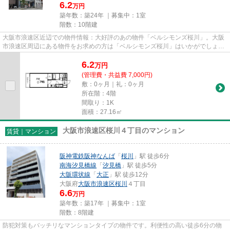
6.2
万円
築年数：築24年 ｜募集中：
1室
階数：10階建
大阪市浪速区近辺での物件情報：大好評のあの物件「ベルシモンズ桜川」。大阪
市浪速区周辺にある物件をお求めの方は「ベルシモンズ桜川」はいかがでしょう
か。駅まで徒歩3分の位置に立...
6.2
万
円
(管理費・共益費 7,000円)
敷：0ヶ月｜礼：0ヶ月
所在階：4階
間取り：1K
面積：27.16㎡
大阪市浪速区桜川４丁目のマンション
賃貸｜マンション
阪神電鉄阪神なんば
「
桜川
」駅 徒歩6分
南海汐見橋線
「
汐見橋
」駅 徒歩5分
大阪環状線
「
大正
」駅 徒歩12分
大阪府
大阪市浪速区
桜川
４丁目
6.6
万円
築年数：築17年 ｜募集中：
1室
階数：8階建
防犯対策もバッチリなマンションタイプの物件です。利便性の高い徒歩6分の物