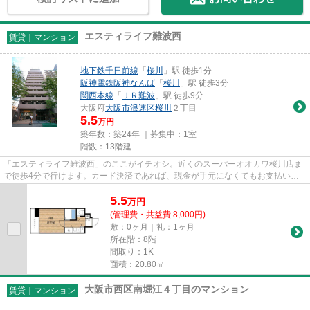
エスティライフ難波西
賃貸｜マンション
地下鉄千日前線
「
桜川
」駅 徒歩1分
阪神電鉄阪神なんば
「
桜川
」駅 徒歩3分
関西本線
「
ＪＲ難波
」駅 徒歩9分
大阪府
大阪市浪速区
桜川
２丁目
5.5
万円
築年数：築24年 ｜募集中：
1室
階数：13階建
「エスティライフ難波西」のここがイチオシ。近くのスーパーオオカワ桜川店ま
で徒歩4分で行けます。カード決済であれば、現金が手元になくてもお支払いで
きます。共用部には敷地内ごみ...
5.5
万
円
(管理費・共益費 8,000円)
敷：0ヶ月｜礼：1ヶ月
所在階：8階
間取り：1K
面積：20.80㎡
大阪市西区南堀江４丁目のマンション
賃貸｜マンション