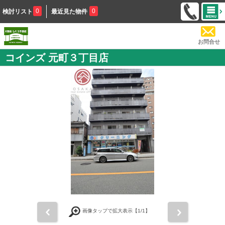
0
0
検討リスト
最近見た物件
お問合せ
コインズ 元町３丁目店
前
次
画像タップで拡大表示【
1
/1】