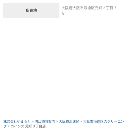
大阪府大阪市浪速区元町３丁目７－
所在地
８
株式会社やまもと
>
周辺施設案内
>
大阪市浪速区
>
大阪市浪速区のクリーニン
グ
>
コインズ 元町３丁目店