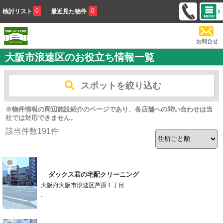
0
0
検討リスト
最近見た物件
お問合せ
大阪市浪速区のお役立ち情報一覧
スポットを絞り込む
※物件情報の周辺施設紹介のページであり、各店舗への問い合わせは当
社では対応できません。
該当件数
191
件
ダックス君の宅配クリーニング
大阪府大阪市浪速区芦原１丁目
-