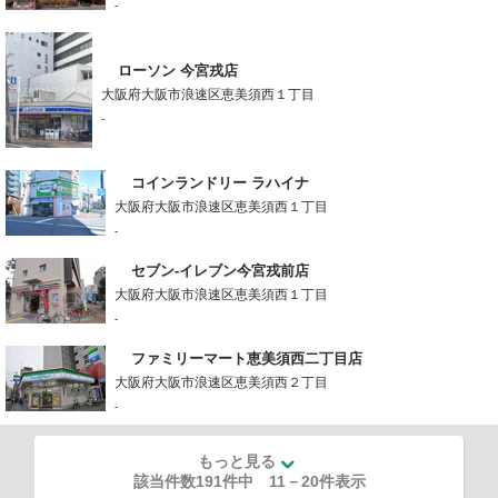
-
ローソン 今宮戎店
大阪府大阪市浪速区恵美須西１丁目
-
コインランドリー ラハイナ
大阪府大阪市浪速区恵美須西１丁目
-
セブン-イレブン今宮戎前店
大阪府大阪市浪速区恵美須西１丁目
-
ファミリーマート恵美須西二丁目店
大阪府大阪市浪速区恵美須西２丁目
-
もっと見る
該当件数191件中
11
－
20
件表示