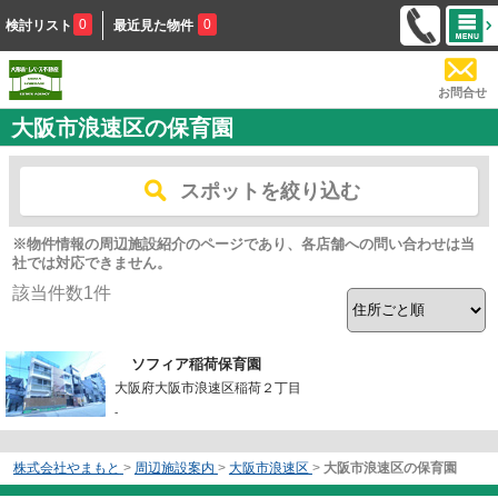
0
0
検討リスト
最近見た物件
お問合せ
大阪市浪速区の保育園
スポットを絞り込む
※物件情報の周辺施設紹介のページであり、各店舗への問い合わせは当
社では対応できません。
該当件数
1
件
ソフィア稲荷保育園
大阪府大阪市浪速区稲荷２丁目
-
株式会社やまもと
>
周辺施設案内
>
大阪市浪速区
>
大阪市浪速区の保育園