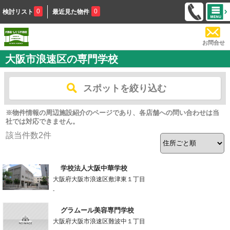
0
0
検討リスト
最近見た物件
お問合せ
大阪市浪速区の専門学校
スポットを絞り込む
※物件情報の周辺施設紹介のページであり、各店舗への問い合わせは当
社では対応できません。
該当件数
2
件
学校法人大阪中華学校
大阪府大阪市浪速区敷津東１丁目
-
グラムール美容専門学校
大阪府大阪市浪速区難波中１丁目