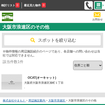
0
0
検討リスト
最近見た物件
お問合せ
大阪市浪速区のその他
スポットを絞り込む
※物件情報の周辺施設紹介のページであり、各店舗への問い合わせは当
社では対応できません。
該当件数
1
件
OCAT(オーキャット)
大阪府大阪市浪速区湊町１丁目
-
株式会社やまもと
>
周辺施設案内
>
大阪市浪速区
>
大阪市浪速区のその他