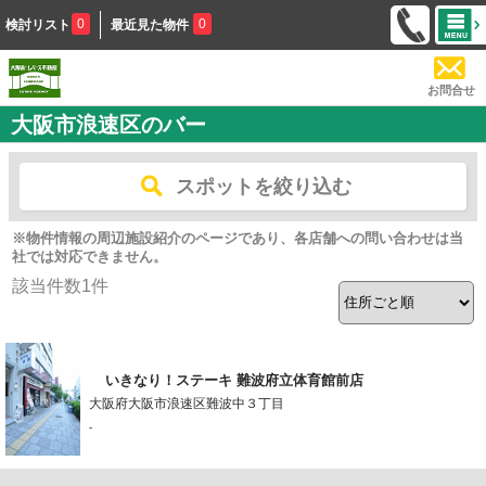
0
0
検討リスト
最近見た物件
お問合せ
大阪市浪速区のバー
スポットを絞り込む
※物件情報の周辺施設紹介のページであり、各店舗への問い合わせは当
社では対応できません。
該当件数
1
件
いきなり！ステーキ 難波府立体育館前店
大阪府大阪市浪速区難波中３丁目
-