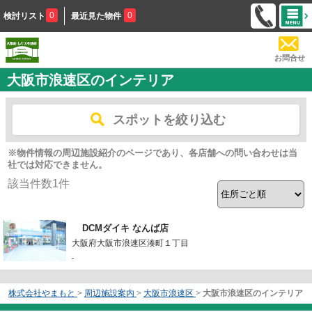
0
0
検討リスト
最近見た物件
お問合せ
大阪市浪速区のインテリア
スポットを絞り込む
※物件情報の周辺施設紹介のページであり、各店舗への問い合わせは当
社では対応できません。
該当件数
1
件
DCMダイキ なんば店
大阪府大阪市浪速区湊町１丁目
-
株式会社やまもと
>
周辺施設案内
>
大阪市浪速区
>
大阪市浪速区のインテリア