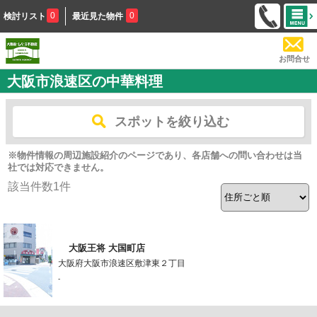
0
0
検討リスト
最近見た物件
お問合せ
大阪市浪速区の中華料理
スポットを絞り込む
※物件情報の周辺施設紹介のページであり、各店舗への問い合わせは当
社では対応できません。
該当件数
1
件
大阪王将 大国町店
大阪府大阪市浪速区敷津東２丁目
-