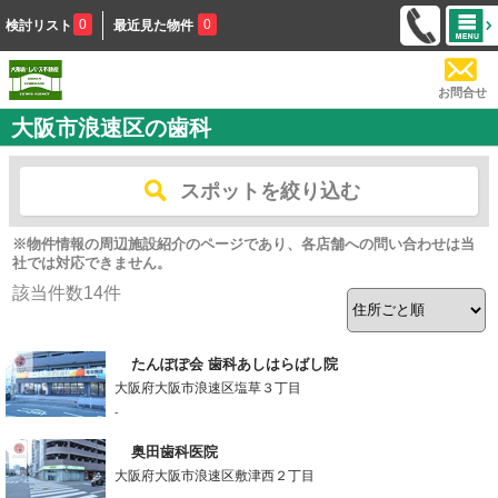
0
0
検討リスト
最近見た物件
お問合せ
大阪市浪速区の歯科
スポットを絞り込む
※物件情報の周辺施設紹介のページであり、各店舗への問い合わせは当
社では対応できません。
該当件数
14
件
たんぽぽ会 歯科あしはらばし院
大阪府大阪市浪速区塩草３丁目
-
奥田歯科医院
大阪府大阪市浪速区敷津西２丁目