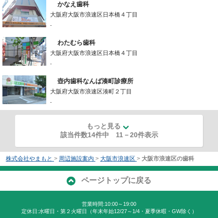
かなえ歯科
大阪府大阪市浪速区日本橋４丁目
-
わたむら歯科
大阪府大阪市浪速区日本橋４丁目
-
壺内歯科なんば湊町診療所
大阪府大阪市浪速区湊町２丁目
-
もっと見る
該当件数14件中
11
－
20
件表示
株式会社やまもと
>
周辺施設案内
>
大阪市浪速区
>
大阪市浪速区の歯科
ページトップに戻る
営業時間:10:00～19:00
定休日:水曜日・第２火曜日（年末年始12/27～1/4・夏季休暇・GW除く）