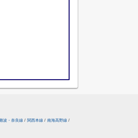
難波・奈良線
/
関西本線
/
南海高野線
/