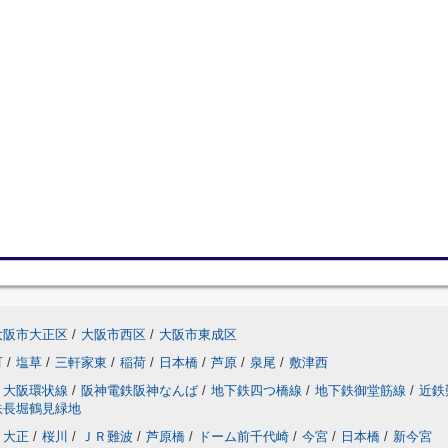
大阪市大正区
/
大阪市西区
/
大阪市東成区
町
/
塩草
/
三軒家東
/
稲荷
/
日本橋
/
芦原
/
泉尾
/
敷津西
大阪環状線
/
阪神電鉄阪神なんば
/
地下鉄四つ橋線
/
地下鉄御堂筋線
/
近鉄
鉄長堀鶴見緑地
大正
/
桜川
/
ＪＲ難波
/
芦原橋
/
ドーム前千代崎
/
今宮
/
日本橋
/
新今宮