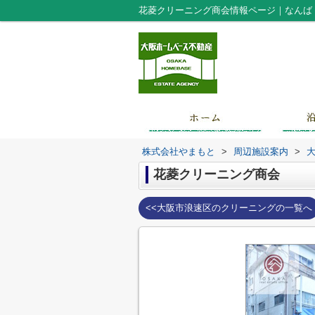
花菱クリーニング商会情報ページ｜なんば
株式会社やまもと
>
周辺施設案内
>
花菱クリーニング商会
<<大阪市浪速区のクリーニングの一覧へ