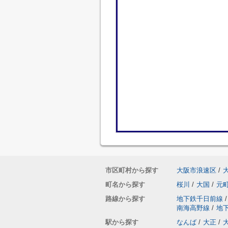
市区町村から探す
大阪市浪速区
/
町名から探す
桜川
/
大国
/
元
路線から探す
地下鉄千日前線
/
南海高野線
/
地
駅から探す
なんば
/
大正
/