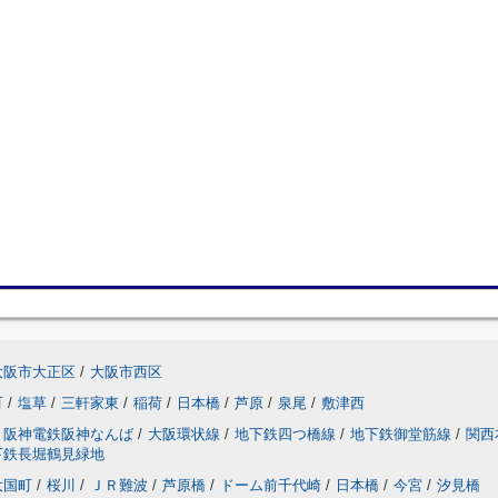
大阪市大正区
/
大阪市西区
町
/
塩草
/
三軒家東
/
稲荷
/
日本橋
/
芦原
/
泉尾
/
敷津西
阪神電鉄阪神なんば
/
大阪環状線
/
地下鉄四つ橋線
/
地下鉄御堂筋線
/
関西
下鉄長堀鶴見緑地
大国町
/
桜川
/
ＪＲ難波
/
芦原橋
/
ドーム前千代崎
/
日本橋
/
今宮
/
汐見橋