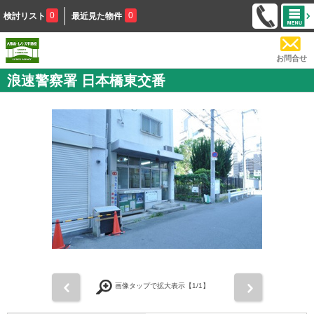
0
0
検討リスト
最近見た物件
お問合せ
浪速警察署 日本橋東交番
前
次
画像タップで拡大表示【
1
/1】