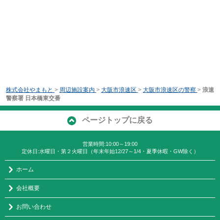
株式会社やまもと
>
周辺施設案内
>
大阪市浪速区
>
大阪市浪速区の警察
>
浪速
警察署 日本橋東交番
ページトップに戻る
営業時間:10:00～19:00
定休日:水曜日・第２火曜日（年末年始12/27～1/4・夏季休暇・GW除く）
ホーム
会社概要
お問い合わせ