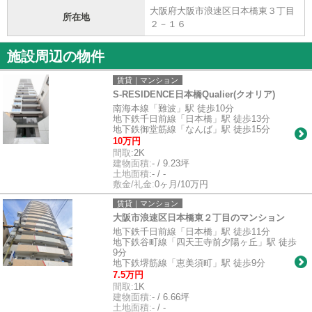
大阪府大阪市浪速区日本橋東３丁目
所在地
２－１６
施設周辺の物件
賃貸｜マンション
S-RESIDENCE日本橋Qualier(クオリア)
南海本線「難波」駅 徒歩10分
地下鉄千日前線「日本橋」駅 徒歩13分
地下鉄御堂筋線「なんば」駅 徒歩15分
10万円
間取:
2K
建物面積:
- / 9.23坪
土地面積:
- / -
敷金/礼金:
0ヶ月/10万円
賃貸｜マンション
大阪市浪速区日本橋東２丁目のマンション
地下鉄千日前線「日本橋」駅 徒歩11分
地下鉄谷町線「四天王寺前夕陽ヶ丘」駅 徒歩
9分
地下鉄堺筋線「恵美須町」駅 徒歩9分
7.5万円
間取:
1K
建物面積:
- / 6.66坪
土地面積:
- / -