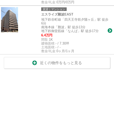
敷金/礼金:
0万円/0万円
賃貸｜マンション
エスライズ難波EAST
地下鉄谷町線「四天王寺前夕陽ヶ丘」駅 徒歩
6分
南海本線「難波」駅 徒歩13分
地下鉄御堂筋線「なんば」駅 徒歩17分
6.4万円
間取:
1K
建物面積:
- / 7.30坪
土地面積:
- / -
敷金/礼金:
0ヶ月/1ヶ月
近くの物件をもっと見る