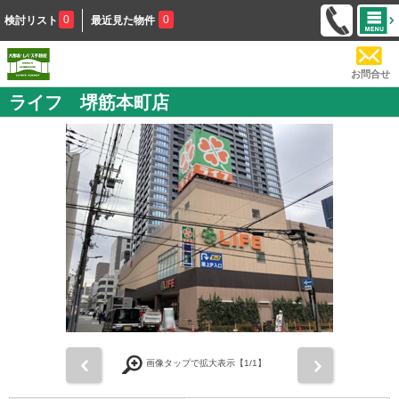
0
0
検討リスト
最近見た物件
お問合せ
ライフ 堺筋本町店
前
次
画像タップで拡大表示【
1
/1】