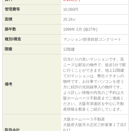
管理費等
10,060円
面積
20.24㎡
築年数
1999年 2月 (築27年)
種別/構造
マンション/鉄骨鉄筋コンクリート
階建
12階建
日当たりの良いマンションです。高
ニーズな駅近の物件で、徒歩1分で駅
に行くことができます。地上12階建
てのマンションは、弊社イチオシの
物件です。お仕事でパソコンを使う
備考
方に好評の光回線導入の物件です。
より詳しい情報や内見のご予約は大
阪ホームベース不動産までご連絡く
ださい。大阪市浪速区を中心に不動
産情報を数多くご紹介しています。
大阪ホームベース不動産
大阪府大阪市大正区三軒家東１丁目2
取扱会社
0-11