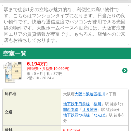
駅まで徒歩1分の立地が魅力的な、利便性の高い物件で
す。こちらはマンションタイプになります。日当たりの良
い物件です。快適な通信速度でパソコンが使用できる光回
線の物件です。大阪ホームベース不動産には、大阪市浪速
区エリアの賃貸情報が豊富です。もちろん、店舗へのご来
店もお待ちしております。
空室一覧
6.194
万
円
(管理費・共益費 10,060円)
敷：0ヶ月｜礼：8万円
2階 / 1K / 20.24㎡
所在地
大阪府
大阪市浪速区
桜川
２丁目
地下鉄千日前線
「
桜川
」駅 徒歩1分
関西本線
「
ＪＲ難波
」駅 徒歩5分
交通
地下鉄四つ橋線
「
なんば
」駅 徒歩8
分
賃料
6.194万円