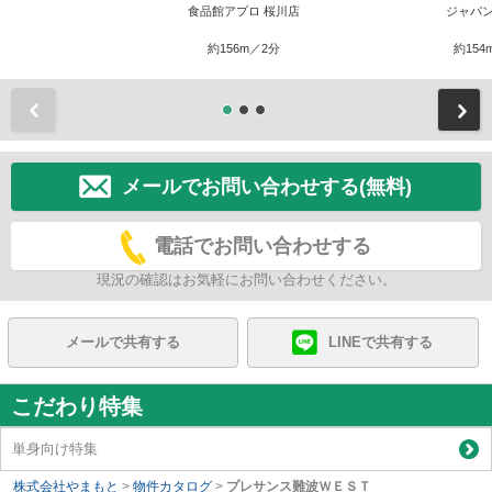
食品館アプロ 桜川店
ジャパン
約156m／2分
約154
前
メールでお問い合わせする(無料)
電話でお問い合わせする
現況の確認はお気軽にお問い合わせください。
メールで共有する
LINEで共有する
こだわり特集
単身向け特集
株式会社やまもと
>
物件カタログ
>
プレサンス難波ＷＥＳＴ