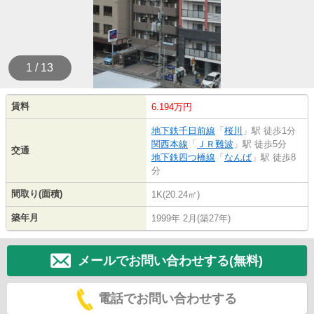
1 / 13
賃料
6.194万円
地下鉄千日前線
「
桜川
」駅 徒歩1分
関西本線
「
ＪＲ難波
」駅 徒歩5分
交通
地下鉄四つ橋線
「
なんば
」駅 徒歩8
分
間取り(面積)
1K(20.24㎡)
築年月
1999年 2月(築27年)
メールでお問い合わせする(無料)
電話でお問い合わせする