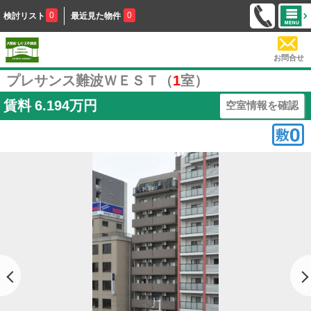
0
0
検討リスト
最近見た物件
お問合せ
プレサンス難波ＷＥＳＴ（
1
室）
賃料
6.194万円
空室情報を確認