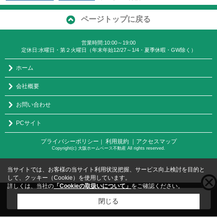
ページトップに戻る
営業時間:10:00～19:00
定休日:水曜日・第２火曜日（年末年始12/27～1/4・夏季休暇・GW除く）
ホーム
会社概要
お問い合わせ
PCサイト
プライバシーポリシー
利用規約
｜アクセスマップ
｜
Copyright(c) 大阪ホームベース不動産 All rights reserved.
当サイトでは、お客様の当サイト利用状況把握、サービス向上検討を目的と
して、クッキー（Cookie）を使用しています。
詳しくは、当社の
「Cookieの取扱いについて」
をご確認ください。
こちらの物件をご覧の方に
お勧めな物件
はこちら
閉じる