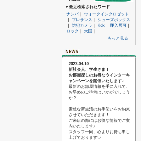
▼最近検索されたワード
ナンバ
｜
ウォークインクロゼット
｜
プレサンス
｜
シューズボックス
｜
防犯カメラ
｜
Kdx
｜
即入居可
｜
ロック
｜
大国
｜
もっと見る
2023-04-10
新社会人、学生さま！
お部屋探しのお得なウインターキ
ャンペーンを開催いたします♪
最新のお部屋情報を手に入れて、
お早めのご準備はいかがでしょう
か？
素敵な新生活のお手伝いをお約束
させていただきます！
ご来店の際にはお得な情報でご案
内いたします♪
スタッフ一同、心よりお待ち申し
上げております♡