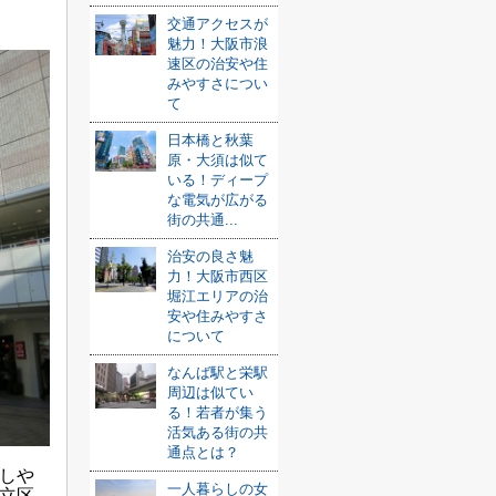
交通アクセスが
魅力！大阪市浪
速区の治安や住
みやすさについ
て
日本橋と秋葉
原・大須は似て
いる！ディープ
な電気が広がる
街の共通...
治安の良さ魅
力！大阪市西区
堀江エリアの治
安や住みやすさ
について
なんば駅と栄駅
周辺は似てい
る！若者が集う
活気ある街の共
通点とは？
しや
一人暮らしの女
立区