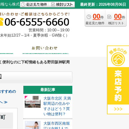
情報なら株式会社やまもと
最終更新：2026年08月06日
00
00
件
件
最近見た物件
検討リスト
営業時間：10:00～19:00
年始12/27～1/4・夏季休暇・GW除く）
く便利なのに下町情緒もある野田阪神駅周
辺
最新記事
おすすめの
大阪市北区 天満
へ ≫
駅周辺の住みや
すさはどう？買
い物は便利？
下町
大阪市西区南堀
江は女性1人で