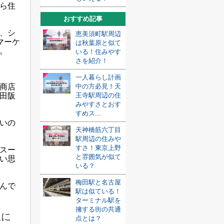
ら住
おすすめ記事
、シ
恵美須町駅周辺
マーケ
は秋葉原と似て
。
いる！住みやす
さを紹介！
一人暮らし計画
商店
中の方必見！天
田阪
王寺駅周辺の住
みやすさとおす
すめス...
いの
天神橋筋六丁目
駅周辺の住みや
すさ！東京上野
スー
と雰囲気が似て
い思
いる？
梅田駅と名古屋
んで
駅は似ている！
ターミナル駅を
擁する街の共通
駅に
点とは？