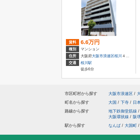
6.6万円
賃料
種別
マンション
住所
大阪府
大阪市浪速区
桜川
４丁目
交通
桜川駅
徒歩6分
市区町村から探す
大阪市浪速区
/
町名から探す
大国
/
下寺
/
日
路線から探す
地下鉄御堂筋線
/
大阪環状線
/
阪
駅から探す
なんば
/
大国町
/