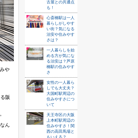
古屋との共通点
も！
心斎橋駅は一人
暮らしがしやす
い街？気になる
治安や住みやす
さは？
一人暮らしを始
める方が気にな
る治安は？芦原
橋駅の住みやす
みや
さ
女性の一人暮ら
しでも大丈夫？
大国町駅周辺の
ある阪
住みやすさにつ
いて
。
天王寺区の大阪
上本町駅周辺の
神なん
住みやすさ！関
西の高田馬場と
もいえる？