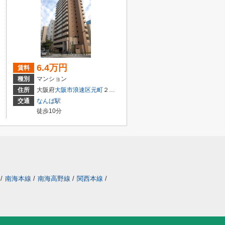
6.4万円
賃料
種別
マンション
住所
大阪府
大阪市浪速区
元町
２丁目
交通
なんば駅
徒歩10分
/
南海本線
/
南海高野線
/
関西本線
/