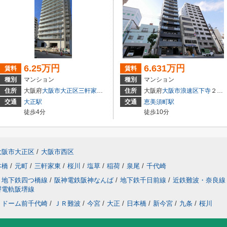
6.25万円
6.631万円
賃料
賃料
種別
マンション
種別
マンション
住所
大阪府
大阪市大正区
三軒家東
４丁目
住所
大阪府
大阪市浪速区
下寺
２丁目
交通
大正駅
交通
恵美須町駅
徒歩4分
徒歩10分
大阪市大正区
/
大阪市西区
本橋
/
元町
/
三軒家東
/
桜川
/
塩草
/
稲荷
/
泉尾
/
千代崎
地下鉄四つ橋線
/
阪神電鉄阪神なんば
/
地下鉄千日前線
/
近鉄難波・奈良線
堺電軌阪堺線
ドーム前千代崎
/
ＪＲ難波
/
今宮
/
大正
/
日本橋
/
新今宮
/
九条
/
桜川