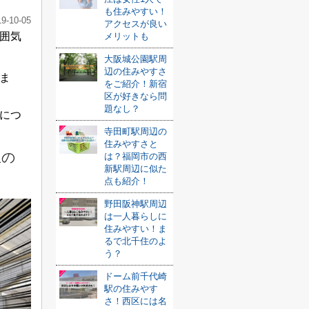
も住みやすい！
19-10-05
アクセスが良い
囲気
メリットも
大阪城公園駅周
辺の住みやすさ
ま
をご紹介！新宿
区が好きなら問
題なし？
につ
寺田町駅周辺の
住みやすさと
駅の
は？福岡市の西
新駅周辺に似た
点も紹介！
野田阪神駅周辺
は一人暮らしに
住みやすい！ま
るで北千住のよ
う？
ドーム前千代崎
駅の住みやす
さ！西区には名