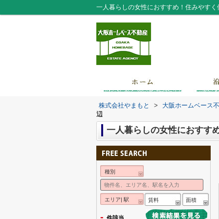
一人暮らしの女性におすすめ！住みやすく
株式会社やまもと
>
大阪ホームベース
辺
一人暮らしの女性におすす
種別
エリア| 駅
賃料
面積
-
件該当