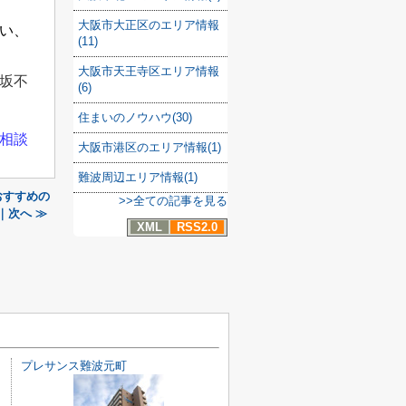
大阪市大正区のエリア情報
い、
(11)
大阪市天王寺区エリア情報
坂不
(6)
住まいのノウハウ(30)
相談
大阪市港区のエリア情報(1)
難波周辺エリア情報(1)
おすすめの
>>全ての記事を見る
｜次へ ≫
XML
RSS2.0
プレサンス難波元町