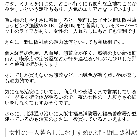
キタ、ミナミをはじめ、どこへ行くにも便利な立地なことか
みやすいという定評もあり、人気のエリアとなっています。
買い物のしやすさに着目すると、駅前にはイオン野田阪神店
ョッピング施設WISTE、深夜1時まで営業しているスーパー
ットのライフがあり、女性の一人暮らしにもとても便利です
さらに、野田阪神駅の魅力は何といっても商店街です。
個人経営の魚屋、八百屋、惣菜店が多く、威勢のよい新橋筋
街と、喫茶店や定食屋などが軒を連ねる少しのんびりした野
神本通商店街があります。
そこでしか買えないお惣菜など、地域色が濃く買い物が楽し
も魅力的です。
気になる治安については、商店街や夜遅くまで営業している
パーが多く街全体が明るいので、夜の女性の一人歩きも心細
いをしなくてもすみそうです。
さらに、北港通り沿いに大阪市福島消防署と福島警察署が並
建っているのも治安のよさに一役買っているといえます。
女性の一人暮らしにおすすめの街・野田阪神