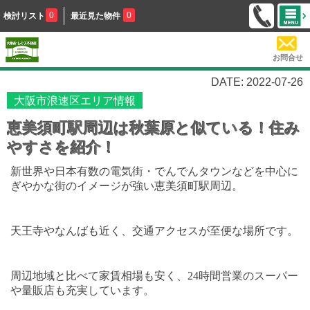
0
0
検討リスト
最近見た物件
お問合せ
DATE: 2022-07-26
大阪市浪速区エリア情報
恵美須町駅周辺は秋葉原と似ている！住み
やすさを紹介！
新世界や日本有数の電気街・でんでんタウンなどを中心に
ぎやかな街のイメージが強い恵美須町駅周辺。
天王寺やなんばも近く、交通アクセスが至便な場所です。
周辺地域と比べて家賃相場も安く、
24
時間営業のスーパー
や量販店も充実しています。