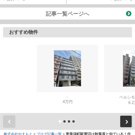
記事一覧ページへ
おすすめ物件
-
ベルシモ
4万円
6.
株式会社やまもと
>
ブログ記事一覧
>
恵美須町駅周辺は秋葉原と似ている！住