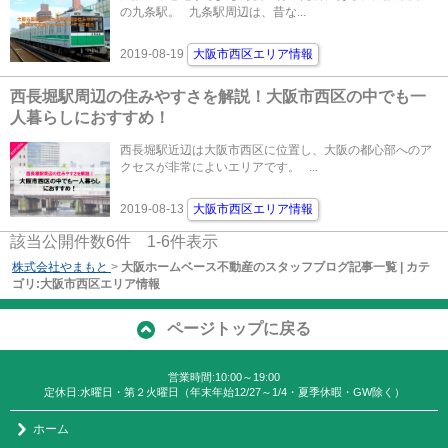
の九条駅。 九条駅周辺は、昔な...
2019-08-19
大阪市西区エリア情報
西長堀駅周辺の住みやすさを解説！大阪市西区の中でも一
人暮らしにおすすめ！
西長堀駅近辺は大阪市西区に位置し、大阪の都心部へのア
クセスが非常によいエリアです。 ...
2019-08-13
大阪市西区エリア情報
該当公開件数
6
件
1-6
件表示
株式会社やまもと
>
大阪ホームベース不動産のスタッフブログ記事一覧 | カテ
ゴリ:大阪市西区エリア情報
ページトップに戻る
営業時間:10:00～19:00
定休日:水曜日・第２火曜日（年末年始12/27～1/4・夏季休暇・GW除く）
ホーム