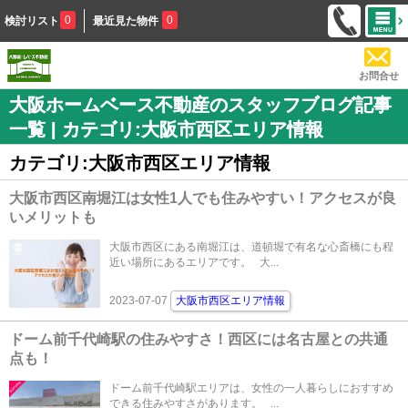
0
0
検討リスト
最近見た物件
お問合せ
大阪ホームベース不動産のスタッフブログ記事
一覧 | カテゴリ:大阪市西区エリア情報
カテゴリ:大阪市西区エリア情報
大阪市西区南堀江は女性1人でも住みやすい！アクセスが良
いメリットも
大阪市西区にある南堀江は、道頓堀で有名な心斎橋にも程
近い場所にあるエリアです。 大...
2023-07-07
大阪市西区エリア情報
ドーム前千代崎駅の住みやすさ！西区には名古屋との共通
点も！
ドーム前千代崎駅エリアは、女性の一人暮らしにおすすめ
できる住みやすさがあります。 ...