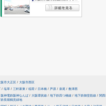
大阪市大正区
/
大阪市西区
町
/
塩草
/
三軒家東
/
稲荷
/
日本橋
/
芦原
/
泉尾
/
敷津西
阪神電鉄阪神なんば
/
大阪環状線
/
地下鉄四つ橋線
/
地下鉄御堂筋線
/
関西
下鉄長堀鶴見緑地