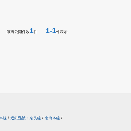
1
1-1
該当公開件数
件
件表示
本線
/
近鉄難波・奈良線
/
南海本線
/