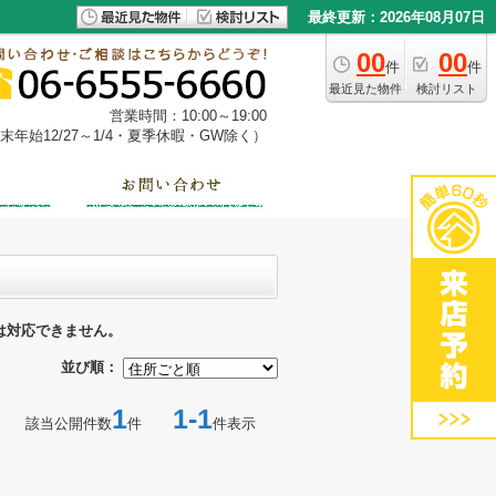
最終更新：2026年08月07日
00
00
件
件
最近見た物件
検討リスト
営業時間：10:00～19:00
年始12/27～1/4・夏季休暇・GW除く）
は対応できません。
並び順：
1
1-1
該当公開件数
件
件表示