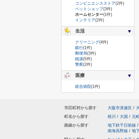
コンビニエンスストア
(2件)
ペットショップ
(3件)
ホームセンター
(1件)
インテリア
(2件)
生活
クリーニング
(4件)
銀行
(1件)
郵便局
(3件)
銭湯
(5件)
警察
(2件)
医療
総合病院
(1件)
市区町村から探す
大阪市浪速区
/
町名から探す
桜川
/
大国
/
元
路線から探す
地下鉄千日前線
/
南海高野線
/
地