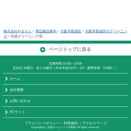
株式会社やまもと
>
周辺施設案内
>
大阪市西成区
>
大阪市西成区のクリーニン
グ
>
白浜クリーニング店
ページトップに戻る
営業時間:10:00～19:00
定休日:水曜日・第２火曜日（年末年始12/27～1/4・夏季休暇・GW除く）
ホーム
会社概要
お問い合わせ
PCサイト
プライバシーポリシー
利用規約
｜アクセスマップ
｜
Copyright(c) 大阪ホームベース不動産 All rights reserved.