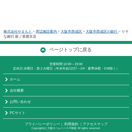
株式会社やまもと
>
周辺施設案内
>
大阪市西成区
>
大阪市西成区の銀行
>
りそ
な銀行 萩ノ茶屋支店
ページトップに戻る
営業時間:10:00～19:00
定休日:水曜日・第２火曜日（年末年始12/27～1/4・夏季休暇・GW除く）
ホーム
会社概要
お問い合わせ
PCサイト
プライバシーポリシー
利用規約
｜アクセスマップ
｜
Copyright(c) 大阪ホームベース不動産 All rights reserved.