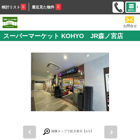
0
0
検討リスト
最近見た物件
お問合せ
スーパーマーケット KOHYO JR森ノ宮店
前
次
画像タップで拡大表示【
1
/1】