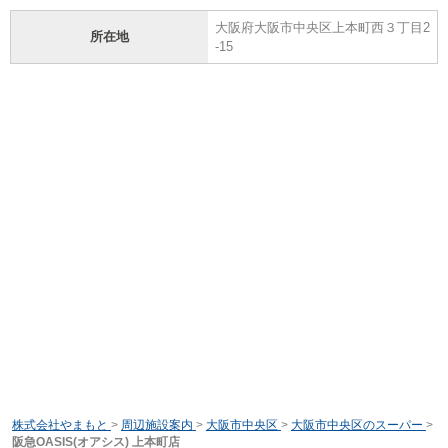
大阪府大阪市中央区上本町西３丁目2
所在地
-15
株式会社やまもと
>
周辺施設案内
>
大阪市中央区
>
大阪市中央区のスーパー
>
阪急OASIS(オアシス) 上本町店