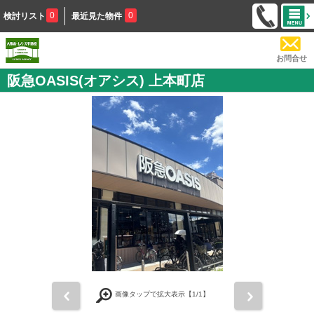
0
0
検討リスト
最近見た物件
お問合せ
阪急OASIS(オアシス) 上本町店
前
次
画像タップで拡大表示【
1
/1】