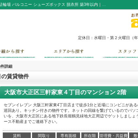
大阪市大正区三軒家東４丁目の賃貸物件｜駐輪場 バルコニー シューズボックス 脱衣所 築3年以内｜なんば・浪速区の賃貸・不動産情報なら株式会社やまもと
定休日：水曜日・第２火曜日（年末
物件詳細
目の賃貸物件
大阪市大正区三軒家東４丁目のマンション 2階
セブンイレブン 大阪三軒家東4丁目店まで徒歩1分と近場にコンビニがあ
巡回あり。キッチン付きの物件です。ネットの回線を繋げているのでパソ
いを、大阪市大正区にある地下鉄長堀鶴見緑地大正周辺でゲットしましょ
ース不動産までご連絡下さい。
賃料
間取り
専有面積
所在階
管理費・共益費
敷