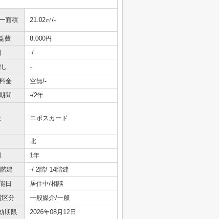
ニー面積
21.02㎡/-
益費
8,000円
引
-/-
増し
-
料金
空無/-
期間
-/2年
社
エポスカード
北
間
1年
/階建
-/ 2階/ 14階建
能日
居住中/相談
貸区分
一般媒介/一般
効期限
2026年08月12日