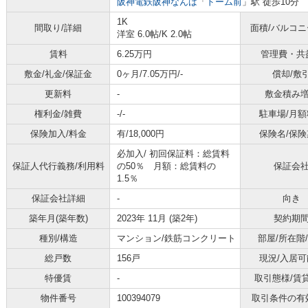
阪神電鉄阪神なんば
「
ドーム前
」駅 徒歩10分
1K
間取り/詳細
面積/バルコ
洋室 6.0帖
/
K 2.0帖
賃料
6.25万円
管理費・共
敷金/礼金/保証金
0ヶ月/7.05万円/-
償却/敷
更新料
-
敷金積み
権利金/雑費
-/-
駐車場/月額
保険加入/料金
有/18,000円
保険名/保険
必加入/
初回保証料：総賃料
保証人代行義務/利用料
の50％ 月額：総賃料の
保証会
1.5％
保証会社詳細
-
向き
築年月(築年数)
2023年 11月 (築2年)
契約期
種別/構造
マンション/鉄筋コンクリート
部屋/所在階
総戸数
156戸
現況/入居可
特優賃
-
取引態様/賃
物件番号
100394079
取引条件の有