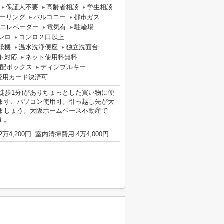
保証人不要
高齢者相談
学生相談
ーリング
バルコニー
都市ガス
エレベーター
電気有
駐輪場
ンロ
コンロ２口以上
燥機
温水洗浄便座
独立洗面台
ト対応
ネット使用料無料
配ボックス
ディンプルキー
費用カード決済可
徒歩1分)がありちょっとした買い物に便
ます、パソコン使用可。引っ越し先が大
ましょう。大阪ホームベース不動産で
す。
4,200円 室内清掃費用:4万4,000円