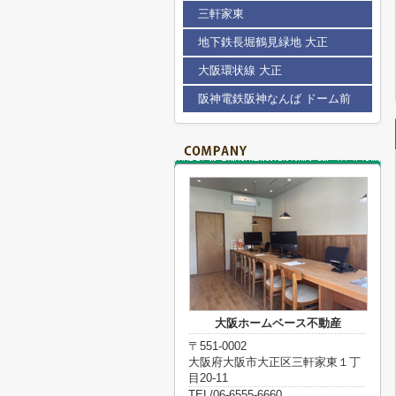
三軒家東
地下鉄長堀鶴見緑地 大正
大阪環状線 大正
阪神電鉄阪神なんば ドーム前
大阪ホームベース不動産
〒551-0002
大阪府大阪市大正区三軒家東１丁
目20-11
TEL/06-6555-6660