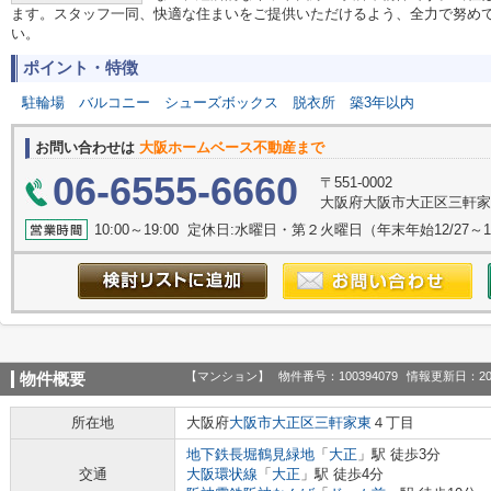
ます。スタッフ一同、快適な住まいをご提供いただけるよう、全力で努め
い。
ポイント・特徴
駐輪場
バルコニー
シューズボックス
脱衣所
築3年以内
お問い合わせは
大阪ホームベース不動産まで
06-6555-6660
〒551-0002
大阪府大阪市大正区三軒家東
10:00～19:00 定休日:水曜日・第２火曜日（年末年始12/27
【マンション】
物件番号：100394079
情報更新日：20
物件概要
所在地
大阪府
大阪市大正区
三軒家東
４丁目
地下鉄長堀鶴見緑地
「
大正
」駅 徒歩3分
交通
大阪環状線
「
大正
」駅 徒歩4分