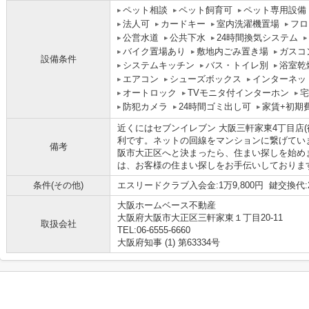
ペット相談
ペット飼育可
ペット専用設備
法人可
カードキー
室内洗濯機置場
フロ
公営水道
公共下水
24時間換気システム
バイク置場あり
敷地内ごみ置き場
ガスコ
設備条件
システムキッチン
バス・トイレ別
浴室乾
エアコン
シューズボックス
インターネッ
オートロック
TVモニタ付インターホン
宅
防犯カメラ
24時間ゴミ出し可
家賃+初期
近くにはセブンイレブン 大阪三軒家東4丁目店(
利です。ネットの回線をマンションに繋げてい
備考
阪市大正区へと決まったら、住まい探しを始め
は、お客様の住まい探しをお手伝いしておりま
条件(その他)
エスリードクラブ入会金:1万9,800円 鍵交換代:2万
大阪ホームベース不動産
大阪府大阪市大正区三軒家東１丁目20-11
取扱会社
TEL:06-6555-6660
大阪府知事 (1) 第63334号