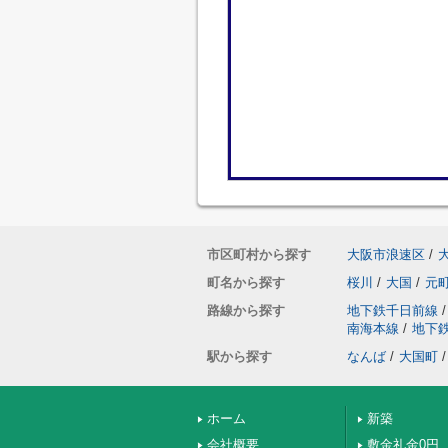
市区町村から探す
大阪市浪速区
/
町名から探す
桜川
/
大国
/
元
路線から探す
地下鉄千日前線
/
南海本線
/
地下
駅から探す
なんば
/
大国町
/
ホーム
新築
会社概要
敷金礼金0円