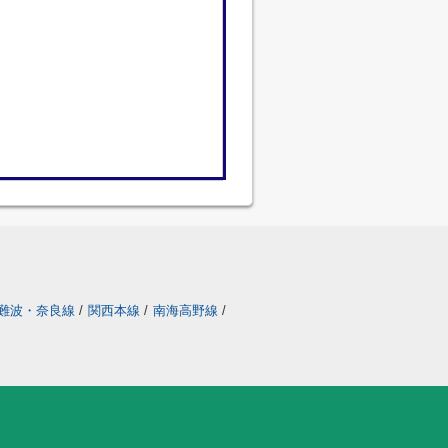
難波・奈良線
/
関西本線
/
南海高野線
/