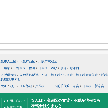
大阪市大正区
/
大阪市西区
/
大阪市東成区
町
/
塩草
/
三軒家東
/
稲荷
/
日本橋
/
芦原
/
泉尾
/
敷津西
大阪環状線
/
阪神電鉄阪神なんば
/
地下鉄四つ橋線
/
地下鉄御堂筋線
/
近鉄
鉄長堀鶴見緑地
大正
/
桜川
/
ＪＲ難波
/
芦原橋
/
ドーム前千代崎
/
今宮
/
日本橋
/
新今宮
なんば・浪速区の賃貸・不動産情報なら
お問い合わせ
株式会社やまもと
お客様の声