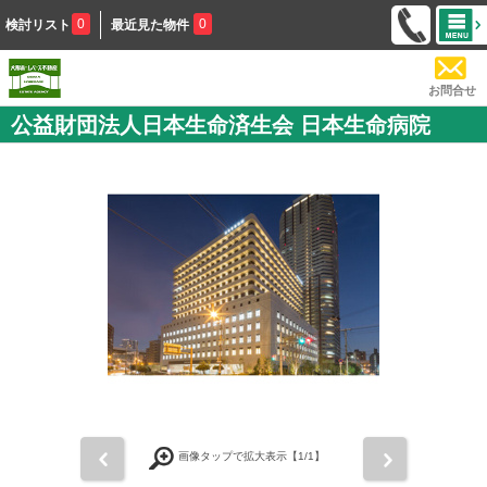
0
0
検討リスト
最近見た物件
お問合せ
公益財団法人日本生命済生会 日本生命病院
前
次
画像タップで拡大表示【
1
/1】