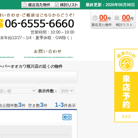
最終更新：2026年08月08日
00
00
件
件
最近見た物件
検討リスト
営業時間：10:00～19:00
年始12/27～1/4・夏季休暇・GW除く）
ーパーオオカワ桜川店の近くの物件
表示件数：
3
3
1-3
当公開件数
件 空き数
件
件表示