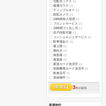
宅配ボックス
(-)
複層ガラス
(-)
ディンプルキー
(-)
防犯カメラ
(-)
24時間有人管理
(-)
フロントサービス
(-)
24時間ゴミ出し可
(-)
住戸内覧可能
(-)
コンシェルジュサービス
(-)
駐車場あり
(-)
最上階
(-)
南向き
(-)
角部屋
(-)
南道路
(-)
家賃カード決済可
(-)
初期費用カード決済可
(-)
飲食店可
(-)
居抜物件
(-)
3
件が該当
新着物件