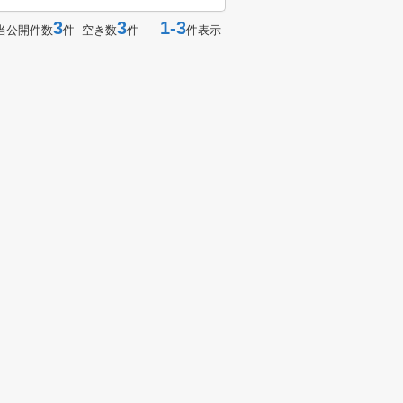
3
3
1-3
当公開件数
件 空き数
件
件表示