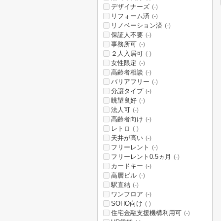
デザイナーズ
(-)
リフォーム済
(-)
リノベーション済
(-)
保証人不要
(-)
事務所可
(-)
２人入居可
(-)
女性限定
(-)
高齢者相談
(-)
バリアフリー
(-)
分譲タイプ
(-)
眺望良好
(-)
法人可
(-)
高齢者向け
(-)
レトロ
(-)
天井が高い
(-)
フリーレント
(-)
フリーレント0.5ヵ月
(-)
カードキー
(-)
高層ビル
(-)
駅直結
(-)
ワンフロア
(-)
SOHO向け
(-)
住宅金融支援機構利用可
(-)