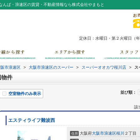
なんば・浪速区の賃貸・不動産情報なら株式会社やまもと
定休日：水曜日・第２火曜日（年末
大阪市浪速区
>
大阪市浪速区のスーパー
>
スーパーオオカワ桜川店
>
ス
辺物件
並び順：
空室物件のみ表示
該
エスティライフ難波西
大阪府
大阪市浪速区
桜川
２丁目
住所