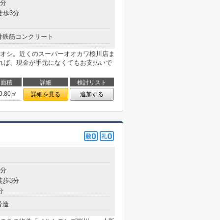
1分
徒歩3分
骨鉄筋コンクリート
オシ。近くのスーパーオオカワ桜川店ま
れば、現金が手元になくてもお支払いで
面積
詳細
検討リスト
0.80㎡
詳細を見る
追加する
3分
徒歩3分
分
骨造