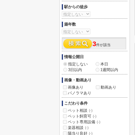
駅からの徒歩
築年数
3
件が該当
情報公開日
指定しない
本日
3日以内
1週間以内
画像・動画あり
画像あり
動画あり
パノラマあり
こだわり条件
ペット相談
(-)
ペット飼育可
(-)
ペット専用設備
(-)
楽器相談
(-)
陽当り良好
(-)