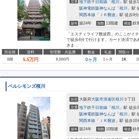
交通
地下鉄千日前線
「
桜川
」駅 徒歩
阪神電鉄阪神なんば
「
桜川
」駅 
関西本線
「
ＪＲ難波
」駅 徒歩9分
築24年
13階建
鉄
築年
階数
構造
「エスティライフ難波西」のここがイチ
で徒歩4分で行けます。カード決済であ
きま...
所在階
賃料
管理費・共益費
敷金
礼金
間取り
5.5
万円
0ヶ月
8階
8,000円
1ヶ月
1K
2
ベルシモンズ桜川
大阪府
大阪市浪速区
桜川
３丁目
住所
交通
地下鉄千日前線
「
桜川
」駅 徒歩
阪神電鉄阪神なんば
「
桜川
」駅 
関西本線
「
ＪＲ難波
」駅 徒歩10
築24年
10階建
鉄
築年
階数
構造