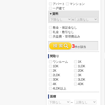
アパート
マンション
一戸建て
▼賃料
～
敷金・保証金なし
礼金・敷引なし
共益費・管理費込み
3
件が該当
間取り
ワンルーム
1K
1DK
1LDK
2K
2DK
2LDK
3K
3DK
3LDK
4K
4DK
4LDK以上
面積
～