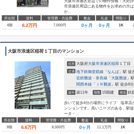
大阪市浪速区近辺での物件情報：大好評
市浪速区周辺にある物件をお求めの方は
か...
所在階
賃料
管理費・共益費
敷金
礼金
間取り
6.2
万円
0ヶ月
0ヶ月
4階
7,000円
1K
大阪市浪速区稲荷１丁目のマンション
大阪府
大阪市浪速区
稲荷
１丁目
住所
交通
地下鉄御堂筋線
「
なんば
」駅 徒
近鉄難波・奈良線
「
大阪難波
」駅
関西本線
「
ＪＲ難波
」駅 徒歩8分
築11年
15階建
鉄
築年
階数
構造
歩いて徒歩4分の場所にライフ 塩草店
ンションです。高いニーズのある、駅徒
ータ・...
所在階
賃料
管理費・共益費
敷金
礼金
間取り
6.6
万円
0ヶ月
9階
8,000円
11.1万円
1K