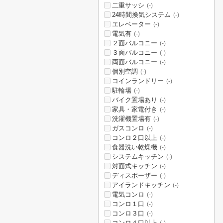
二重サッシ
(-)
24時間換気システム
(-)
エレベーター
(-)
電気有
(-)
２面バルコニー
(-)
３面バルコニー
(-)
両面バルコニー
(-)
個別空調
(-)
コインランドリー
(-)
駐輪場
(-)
バイク置場あり
(-)
家具・家電付き
(-)
洗濯機置場有
(-)
ガスコンロ
(-)
コンロ２口以上
(-)
食器洗い乾燥機
(-)
システムキッチン
(-)
対面式キッチン
(-)
ディスポーザー
(-)
アイランドキッチン
(-)
電気コンロ
(-)
コンロ１口
(-)
コンロ３口
(-)
コンロ４口以上