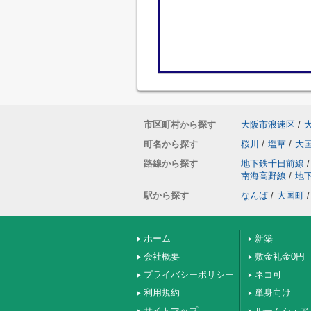
市区町村から探す
大阪市浪速区
/
町名から探す
桜川
/
塩草
/
大
路線から探す
地下鉄千日前線
/
南海高野線
/
地
駅から探す
なんば
/
大国町
/
ホーム
新築
会社概要
敷金礼金0円
プライバシーポリシー
ネコ可
利用規約
単身向け
サイトマップ
ルームシェア