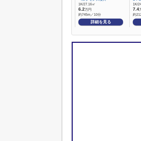
1K/27.16㎡
1K/2
6.2
7.4
万円
約745m／10分
約21
詳細を見る