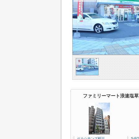
ファミリーマート浪速塩草
ベルシモンズ桜川
S-F