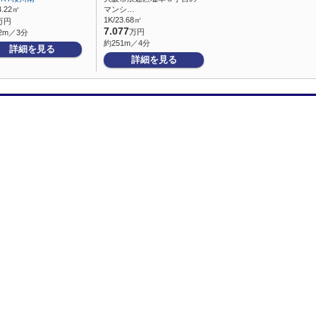
4.22㎡
マンシ…
1K/23.68㎡
万円
7.077
万円
2m／3分
約251m／4分
詳細を見る
詳細を見る