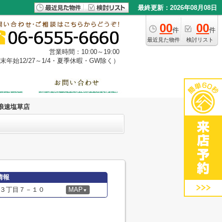
最終更新：2026年08月08日
00
00
件
件
最近見た物件
検討リスト
営業時間：10:00～19:00
年始12/27～1/4・夏季休暇・GW除く）
浪速塩草店
情報
３丁目７－１０
MAP
▼