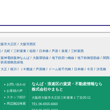
大阪市大正区
/
大阪市西区
国
/
元町
/
三軒家東
/
稲荷
/
日本橋
/
芦原
/
泉尾
/
三軒家西
阪神電鉄阪神なんば
/
大阪環状線
/
地下鉄四つ橋線
/
地下鉄御堂筋線
/
関西
下鉄長堀鶴見緑地
大正
/
桜川
/
ＪＲ難波
/
芦原橋
/
ドーム前千代崎
/
日本橋
/
今宮
/
汐見橋
なんば・浪速区の賃貸・不動産情報なら
お問い合わせ
株式会社やまもと
お客様の声
スタッフ紹介
大阪府大阪市大正区三軒家東１丁目20-11
周辺施設検索
TEL:06-6555-6660