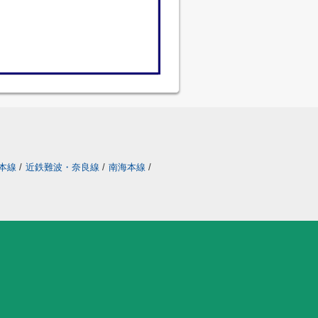
本線
/
近鉄難波・奈良線
/
南海本線
/