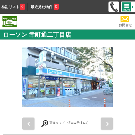
0
0
検討リスト
最近見た物件
お問合せ
ローソン 幸町通二丁目店
前
次
画像タップで拡大表示【
1
/1】