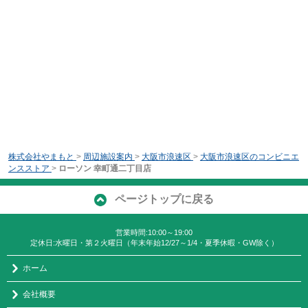
株式会社やまもと
>
周辺施設案内
>
大阪市浪速区
>
大阪市浪速区のコンビニエ
ンスストア
>
ローソン 幸町通二丁目店
ページトップに戻る
営業時間:10:00～19:00
定休日:水曜日・第２火曜日（年末年始12/27～1/4・夏季休暇・GW除く）
ホーム
会社概要