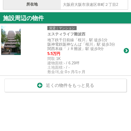
所在地
大阪府大阪市浪速区幸町２丁目2
施設周辺の物件
賃貸｜マンション
エスティライフ難波西
地下鉄千日前線「桜川」駅 徒歩1分
阪神電鉄阪神なんば「桜川」駅 徒歩3分
関西本線「ＪＲ難波」駅 徒歩9分
5.5万円
間取:
1K
建物面積:
- / 6.29坪
土地面積:
- / -
敷金/礼金:
0ヶ月/1ヶ月
近くの物件をもっと見る