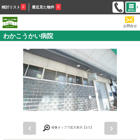
0
0
検討リスト
最近見た物件
お問合せ
わかこうかい病院
前
次
画像タップで拡大表示【
1
/1】