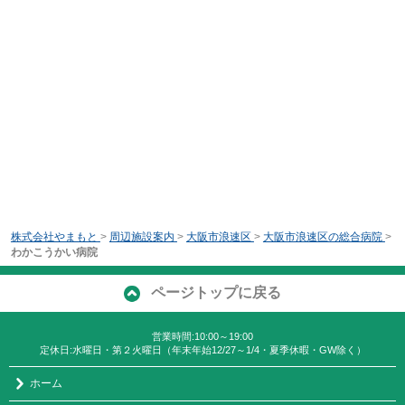
株式会社やまもと
>
周辺施設案内
>
大阪市浪速区
>
大阪市浪速区の総合病院
>
わかこうかい病院
ページトップに戻る
営業時間:10:00～19:00
定休日:水曜日・第２火曜日（年末年始12/27～1/4・夏季休暇・GW除く）
ホーム