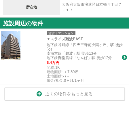
大阪府大阪市浪速区日本橋４丁目７
所在地
－１７
施設周辺の物件
賃貸｜マンション
エスライズ難波EAST
地下鉄谷町線「四天王寺前夕陽ヶ丘」駅 徒歩
6分
南海本線「難波」駅 徒歩13分
地下鉄御堂筋線「なんば」駅 徒歩17分
6.4万円
間取:
1K
建物面積:
- / 7.30坪
土地面積:
- / -
敷金/礼金:
0ヶ月/1ヶ月
近くの物件をもっと見る