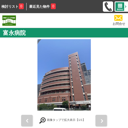
0
0
検討リスト
最近見た物件
お問合せ
富永病院
前
次
画像タップで拡大表示【
1
/1】