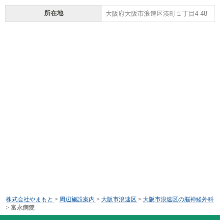
所在地
大阪府大阪市浪速区湊町１丁目4-48
株式会社やまもと
>
周辺施設案内
>
大阪市浪速区
>
大阪市浪速区の脳神経外科
>
富永病院