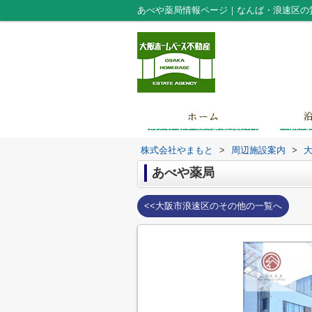
あべや薬局情報ページ｜なんば・浪速区の
株式会社やまもと
>
周辺施設案内
>
あべや薬局
<<大阪市浪速区のその他の一覧へ