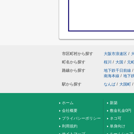
市区町村から探す
大阪市浪速区
/
町名から探す
桜川
/
大国
/
元
路線から探す
地下鉄千日前線
/
南海本線
/
地下
駅から探す
なんば
/
大国町
/
ホーム
新築
会社概要
敷金礼金0円
プライバシーポリシー
ネコ可
利用規約
単身向け
サイトマップ
ルームシェア