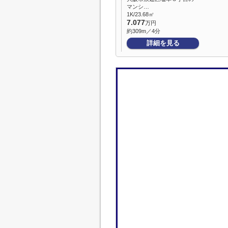
マンシ…
1K/23.68㎡
7.077
万円
約309m／4分
詳細を見る