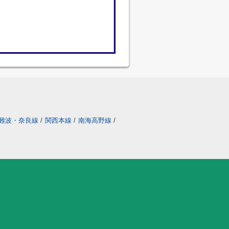
難波・奈良線
/
関西本線
/
南海高野線
/