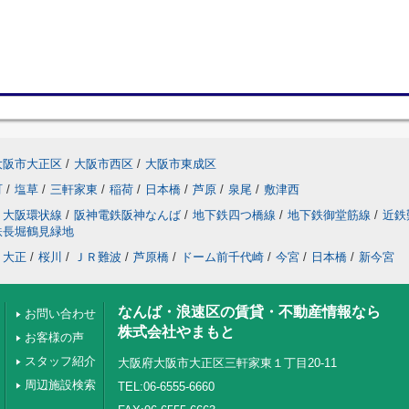
大阪市大正区
/
大阪市西区
/
大阪市東成区
町
/
塩草
/
三軒家東
/
稲荷
/
日本橋
/
芦原
/
泉尾
/
敷津西
大阪環状線
/
阪神電鉄阪神なんば
/
地下鉄四つ橋線
/
地下鉄御堂筋線
/
近鉄
鉄長堀鶴見緑地
大正
/
桜川
/
ＪＲ難波
/
芦原橋
/
ドーム前千代崎
/
今宮
/
日本橋
/
新今宮
なんば・浪速区の賃貸・不動産情報なら
お問い合わせ
株式会社やまもと
お客様の声
スタッフ紹介
大阪府大阪市大正区三軒家東１丁目20-11
周辺施設検索
TEL:06-6555-6660