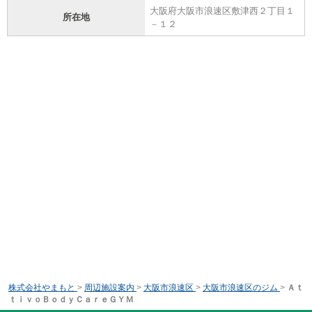
大阪府大阪市浪速区敷津西２丁目１
所在地
－１２
株式会社やまもと
>
周辺施設案内
>
大阪市浪速区
>
大阪市浪速区のジム
>
Ａｔ
ｔｉｖｏＢｏｄｙＣａｒｅＧＹＭ