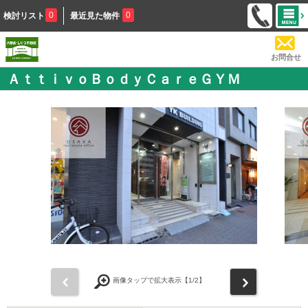
0
0
検討リスト
最近見た物件
お問合せ
ＡｔｔｉｖｏＢｏｄｙＣａｒｅＧＹＭ
前
次
画像タップで拡大表示【
1
/2】