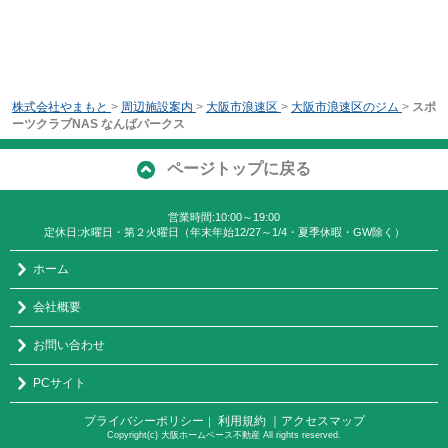
株式会社やまもと
>
周辺施設案内
>
大阪市浪速区
>
大阪市浪速区のジム
>
スポ
ーツクラブNAS なんばパークス
ページトップに戻る
営業時間:10:00～19:00
定休日:水曜日・第２火曜日（年末年始12/27～1/4・夏季休暇・GW除く）
ホーム
会社概要
お問い合わせ
PCサイト
プライバシーポリシー
利用規約
｜アクセスマップ
｜
Copyright(c) 大阪ホームベース不動産 All rights reserved.