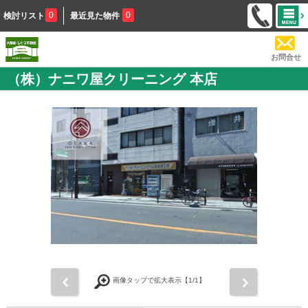
0
0
検討リスト
最近見た物件
お問合せ
（株）ナニワ屋クリーニング 本店
前
次
画像タップで拡大表示【
1
/1】