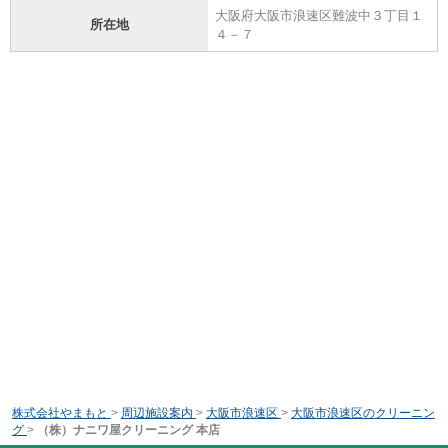
大阪府大阪市浪速区難波中３丁目１
所在地
４－７
株式会社やまもと
>
周辺施設案内
>
大阪市浪速区
>
大阪市浪速区のクリーニン
グ
>
（株）ナニワ屋クリーニング 本店