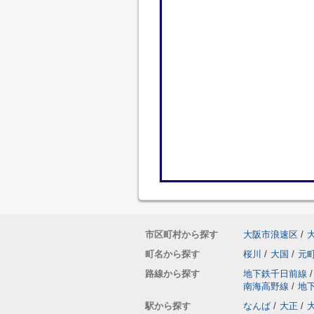
市区町村から探す
大阪市浪速区
/
町名から探す
桜川
/
大国
/
元
路線から探す
地下鉄千日前線
/
南海高野線
/
地
駅から探す
なんば
/
大正
/