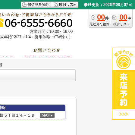
最終更新：2026年08月07日
00
00
件
件
最近見た物件
検討リスト
営業時間：10:00～19:00
年始12/27～1/4・夏季休暇・GW除く）
館
情報
橋５丁目１４－１９
MAP
▼