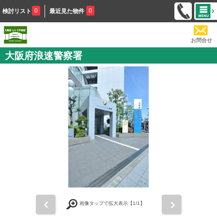
0
0
検討リスト
最近見た物件
お問合せ
大阪府浪速警察署
前
次
画像タップで拡大表示【
1
/1】