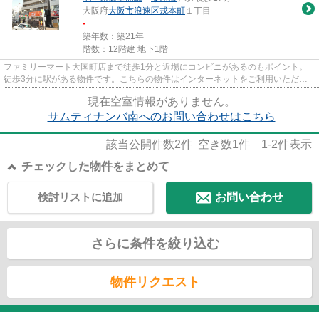
大阪府
大阪市浪速区
戎本町
１丁目
-
築年数：築21年
階数：12階建 地下1階
ファミリーマート大国町店まで徒歩1分と近場にコンビニがあるのもポイント。
徒歩3分に駅がある物件です。こちらの物件はインターネットをご利用いただけ
ます。大阪ホームベース不動産...
現在空室情報がありません。
サムティナンバ南へのお問い合わせはこちら
該当公開件数
2
件 空き数
1
件
1-2
件表示
チェックした物件をまとめて
検討リストに追加
お問い合わせ
さらに条件を絞り込む
物件リクエスト