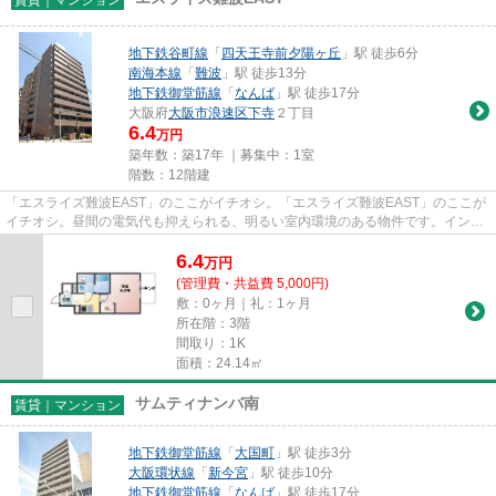
賃貸｜マンション
地下鉄谷町線
「
四天王寺前夕陽ヶ丘
」駅 徒歩6分
南海本線
「
難波
」駅 徒歩13分
地下鉄御堂筋線
「
なんば
」駅 徒歩17分
大阪府
大阪市浪速区
下寺
２丁目
6.4
万円
築年数：築17年 ｜募集中：
1室
階数：12階建
「エスライズ難波EAST」のここがイチオシ。「エスライズ難波EAST」のここが
イチオシ。昼間の電気代も抑えられる、明るい室内環境のある物件です。インタ
ーネットをご利用いただける物...
6.4
万
円
(管理費・共益費 5,000円)
敷：0ヶ月｜礼：1ヶ月
所在階：3階
間取り：1K
面積：24.14㎡
サムティナンバ南
賃貸｜マンション
地下鉄御堂筋線
「
大国町
」駅 徒歩3分
大阪環状線
「
新今宮
」駅 徒歩10分
地下鉄御堂筋線
「
なんば
」駅 徒歩17分